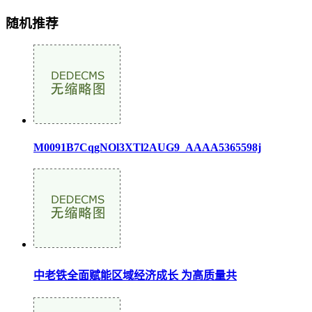
随机推荐
M0091B7CqgNOl3XTl2AUG9_AAAA5365598j
中老铁全面赋能区域经济成长 为高质量共