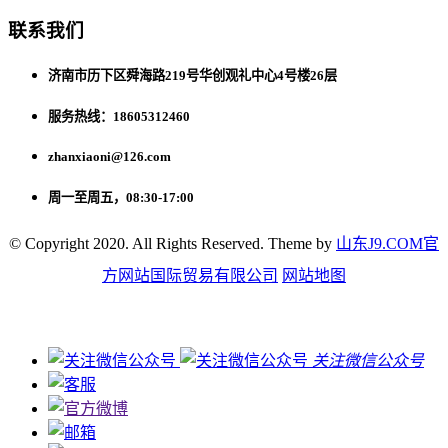
联系我们
济南市历下区舜海路219号华创观礼中心4号楼26层
服务热线：18605312460
zhanxiaoni@126.com
周一至周五，08:30-17:00
© Copyright 2020. All Rights Reserved. Theme by
山东J9.COM官
方网站国际贸易有限公司
网站地图
关注微信公众号