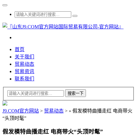
首页
关于我们
贸易动态
贸易资讯
联系我们
J9.COM官方网站
>
贸易动态
>
»
假发模特曲播走红 电商带火
“头顶时髦”
假发模特曲播走红 电商带火“头顶时髦”