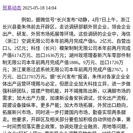
贸易动态
2025-05-18 14:04
例如，据微信号“长兴发布”动静，4月7日上午，浙江
长兴县委朱伟前去开辟区，走访调研部额外贸企业，领会企业
出产、研发、外贸市场拓展等环境。这些调研的企业中，海信
（浙江）空调无限公司本年前两月完成产值6。2亿元、自营出
口3。2亿元；科佳（长兴）模架制制无限公司本年前两月完成
产值6174万元、出口1636万元；湖州玫塔理泰新汽车零部件制
制无限公司本年前两月完成产值1886。9万元、出口1726万
元；浙江莱恩过滤系统无限公司本年前两月完成产值2767。1
万元、出口2703万元。据“长兴发布”报道，朱伟对各家企业全
体出产运营环境赐与必定，但愿企业加大科技立异，进一步做
强科研团队，提拔产物机能，并不竭推陈出新，以满脚市场的
需求；加大出产力度，加速新设备安拆调试，优化出产流程，
提拔设备操纵率，更多产能；加大市场拓展，外贸出口趋向，
拓展新兴市场，同时进一步打建国内市场，勤奋实现两条腿
走。他要求，开辟区及相关部分要愈加积极自动供给办事，第
一时间贯彻落实惠企政策，协调处理企业融资、用地等问题，