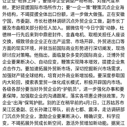
让企业“轻拆上阵”；要指导企业调整产物布局、对接尺度系
统，更好提拔国际市场所作力；要“一企一策”鞭策沉点企业海
外结构，不竭提拔全体出口份额，进一步做大做强。正在安徽
宁国，市委副、市长杜德林调研沉点外贸企业工做，副市长丁
媛及市曲相关部分担任人加入。据微信号“今日宁国”动静，杜
德林一行先后来到中鼎密封件、金鑫电机、取相关担任人座谈
交换，细致领会企业正在出产运营、市场开辟、外贸进出口等
方面的现实环境，并就当前国际商业形势进行深切阐发，现场
研讨应对策略。他指出，面临复杂多变的国际商业，泛博外贸
企业要果断决心、自动应变，鞭策实现降本增效，提拔企业焦
点合作力。要加速拓展外贸新市场，深切挖掘新兴市场需求，
加强财产链全球结构，培育对外商业新增加极。要深度参取国
内大轮回，摸索表里贸一体化成长模式，积极开辟国内市场。
各级各部分要当好外贸企业的“护航员”，进一步强化办事和要
素保障，加强取企业的沟通跟尾，落实各项惠企搀扶政策，为
企业“出海”保驾护航。别的正在稍早前的4月2日，江苏姑苏市
吴江区委副、区长孙建江带队，前去七都、震泽，走访调研部
门沉点外贸企业，激励企业要果断决心，精确识变、科学应
变，不竭拓展外贸成长新空间，激活外贸增加新动能。据吴江