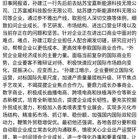
旧事网报道，孙建江一行先后前去姑苏宝嘉新能源科技无限公
司、江苏富威科技股份无限公司、姑苏捷力新能源材料无限公
司等企业，通过参不雅出产线，取担任人深切交换等体例，细
致扣问企业成长、手艺研发、市场结构、进出口营业环境以及
当前存正在的问题和坚苦。针对企业正在进出口商业中面对的
难点、堵点，孙建江取企业担任人配合阐发切磋，研究应对行
动，帮帮企业以更低成本、更高效率参取国际商业合作。“外
贸企业是经济成长的主要力量。面临当前复杂的国际商业形
势，企业要客不雅辩证对待、积极快速应对国际市场趋向变
化，提振决心、应变而上。”孙建江暗示，企业要树立国际化
运营，对标国际先辈尺度，加速产质量量提档升级、环节焦点
手艺攻关，不竭提拔企业焦点合作力。要鼎力成长办事商业、
数字商业，积极成长曲播电商、跨境电商和扶植海外仓等新业
态新模式，培育全新增加点，提拔企业成长韧性。要充实挖掘
外贸成长潜力，积极加入各类境表里专业展会，实现多元化市
场结构，精准拓市场、抓订单、稳份额，加强国内国际双轮回
动力，鞭策外贸稳增促优。最初他还强调，各地各部分要积极
自动取企业成立常态化的沟通联系，慎密关心企业出产运营环
境，第一时间领会企业成长，进一步强化办事和要素保障，让