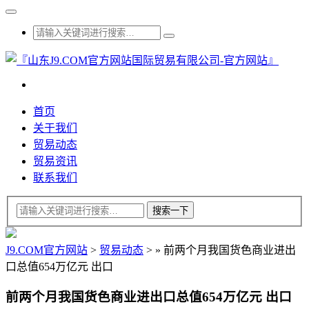
首页
关于我们
贸易动态
贸易资讯
联系我们
J9.COM官方网站
>
贸易动态
>
»
前两个月我国货色商业进出
口总值654万亿元 出口
前两个月我国货色商业进出口总值654万亿元 出口