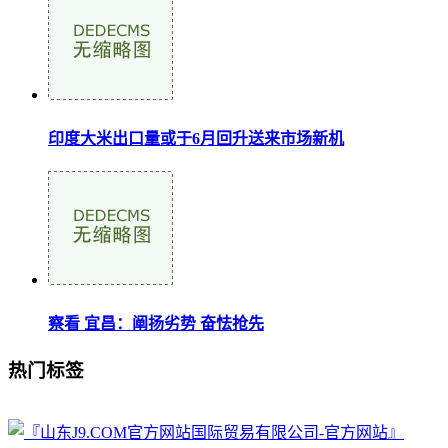
印度大米出口量或于6月回升送来市场新机
察看 宜昌：阐扬劣势 奋怯抢先
热门标签