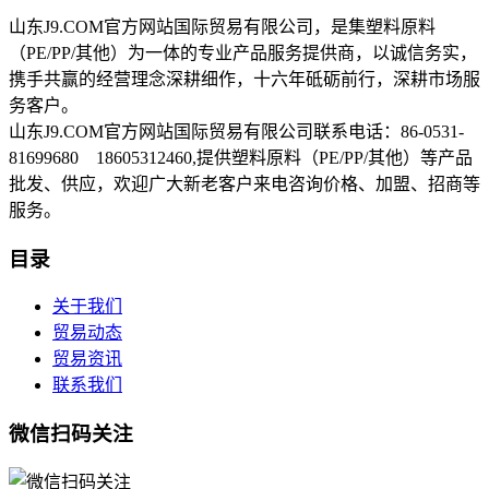
山东J9.COM官方网站国际贸易有限公司，是集塑料原料
（PE/PP/其他）为一体的专业产品服务提供商，以诚信务实，
携手共赢的经营理念深耕细作，十六年砥砺前行，深耕市场服
务客户。
山东J9.COM官方网站国际贸易有限公司联系电话：86-0531-
81699680 18605312460,提供塑料原料（PE/PP/其他）等产品
批发、供应，欢迎广大新老客户来电咨询价格、加盟、招商等
服务。
目录
关于我们
贸易动态
贸易资讯
联系我们
微信扫码关注