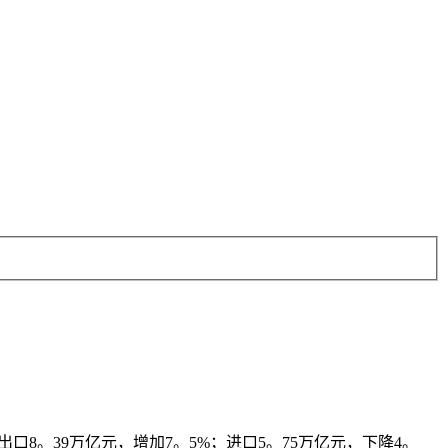
8。39万亿元，增加7。5%；进口5。75万亿元，下降4。