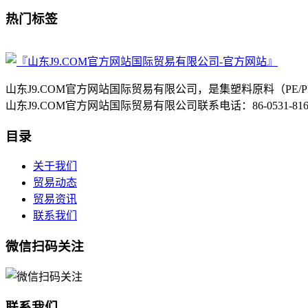
热门标签
山东J9.COM官方网站国际贸易有限公司，是集塑料原料（P
山东J9.COM官方网站国际贸易有限公司联系电话：86-0531-8
目录
关于我们
贸易动态
贸易资讯
联系我们
微信扫码关注
联系我们