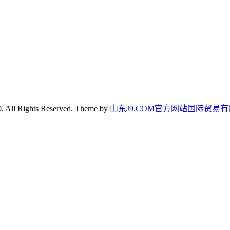
. All Rights Reserved. Theme by
山东J9.COM官方网站国际贸易