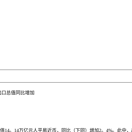
出口总值同比增加
4。14万亿元人平易近币，同比（下同）增加2。4%。此中，出口