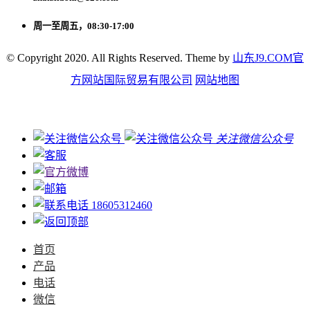
周一至周五，08:30-17:00
© Copyright 2020. All Rights Reserved. Theme by
山东J9.COM官
方网站国际贸易有限公司
网站地图
关注微信公众号
18605312460
首页
产品
电话
微信