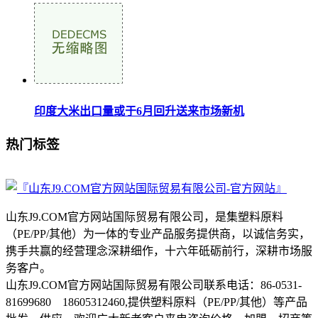
印度大米出口量或于6月回升送来市场新机
热门标签
山东J9.COM官方网站国际贸易有限公司，是集塑料原料
（PE/PP/其他）为一体的专业产品服务提供商，以诚信务实，
携手共赢的经营理念深耕细作，十六年砥砺前行，深耕市场服
务客户。
山东J9.COM官方网站国际贸易有限公司联系电话：86-0531-
81699680 18605312460,提供塑料原料（PE/PP/其他）等产品