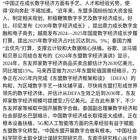
“中国正在成长数字经济方面有手艺、人才和经验劣势，使
得‘双向奔赴’不竭加速。”近年来，东盟多国纷纷加大资金投
入、制定相关规划，积极鞭策数字手艺及数字经济成长。好
比，印尼发布《2030年数字经济成长》，提出鼎力成长数字金
融和电子商务；越南发布2024—2025年国度数字经济成长步履
打算，提出2025年数字经济占P比沉达到20。5%；泰国力推
“云优先”打算，支撑云计较和大数据核心扶植。谷歌、淡马锡
和贝恩公司结合发布的《2024年东盟数字经济演讲》显示，
2024年，东友邦家数字经济商品买卖总额估计为2630亿美元，
同比增加15%。马来西亚做为2025年东盟轮值国曾经暗示，力
争正在2025年内完成《东盟数字经济框架和谈》（DEFA）的
构和，为区域数字手艺一体化铺平道，尽快将东盟打形成世界
领先的数字经济体，并估计从DEFA生效之后到2030年，东友
邦家数字经济规模可提拔至2万亿美元。正在此布景下，不少
东友邦家等候取中国开展数字合做。泰国副总理兼数字经济和
社会部部长巴瑟暗示，中国数字经济成长取得庞大成绩，正在
根本设备扶植、5G和人工智能等方面的先辈经验有益于赋能
东盟数字化转型。“中国东盟开展数字合做有根本。”中国社会
科学院亚太取全球计谋研究院研究员、东南亚研究核心从任许