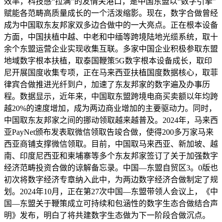
效率，科技感“拉满”的友情关港口，是中国东盟以“数字引擎”
赋能各范畴高质量成长的一个活泼缩影。现在，数字合做曾经
成为中国取东友邦家双多边合做中的一大亮点。正在根本设备
方面，中国扶植中越、中老和中缅等跨境陆地光缆系统，取十
余个东盟运营企业实现收集互联。多家中国企业积极参取东盟
地域数字根本扶植，取泰国鞭策5G数字根本设备成长，取印
尼开展国度收集专项，正在马来西亚扶植国度数据核心，取菲
律宾合做推进光纤到户，加速了东友邦家的数字遍及办事历
程。数据显示，近年来，中国取东盟跨境电商买卖额以年均跨
越20%的速度增加，成为两边商业增加的主要驱动力。同时，
中国取东友邦家之间的挪动领取越来越普及。2024年，马来西
亚PayNet颁布发表取微信领取告竣合做，使得200多万家马来
西亚商铺支撑微信领取。目前，中国取马来西亚、新加坡、越
南、印度尼西亚和柬埔寨等多个东友邦家签订了关于加强数字
经济范畴投资合做的谅解备忘录。中国—东盟自贸区3。0版也
初次将数字经济专章纳入此中，为两边数字经济合做制定了规
划。2024年10月，正在第27次中国—东盟带领人会议上，《中
国—东盟关于鞭策成立可持续和包涵性的数字生态合做结合声
明》发布，明白了将共建数字生态做为下一阶段合做沉点。