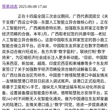
贸易动态
2025-06-08 17:44
正在十四届全国三次会议期间，广西代表团提交《关
于支撑广西设立中国—东盟人工智能立异合做核心的》。正在
人工智能时代，广西阐扬奇特劣势，加强取东友邦家正在数字
经济范畴的合做。本年2月，广西取老挝签约共建中国—老挝
人工智能立异合做核心。这是中国取东友邦家签定的首小我工
智能合做立异平台。近年来，中国取东友邦家正在数字范畴的
双多边合做兴旺成长，各方共享“数字盈利”，联袂打制“数字
将来”，为区域经济社会成长注入更多新动能。“目前，中国取
马来西亚、新加坡、越南、印度尼西亚和柬埔寨等多个东友邦
家签订了关于加强数字经济范畴投资合做的谅解备忘录。”正
在广西壮族自治区凭祥市，中国首个跨境聪慧港口中越友情关
—友情聪慧港口项目日前进入调试尾声。该港口正式投用后，
将基于卫星和5G手艺，操纵无人驾驶运输车和从动化吊拆设
备，设置装备摆设智能查抄系统，借帮聪慧批示安排平台，实
现24小时不间断无人化智能化通关。做为中国通往东友邦家最
大的陆港口，友情关港口插上“数字”同党，将进一步提高通关