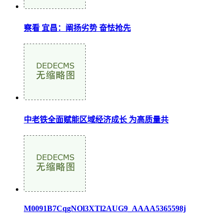
察看 宜昌：阐扬劣势 奋怯抢先
中老铁全面赋能区域经济成长 为高质量共
M0091B7CqgNOl3XTl2AUG9_AAAA5365598j