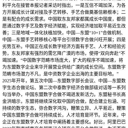
利平允在接管本报记者采访时指出，一是互信不竭加深，为各
方开展成长计谋对接及手艺转移、手艺合做奠基信赖根本；二
是有配合的成长需求。中国取东友邦家都属成长中国度，都但
愿通过数字手艺及数字经济赋能，实现经济增加取平易近生改
善；三是地域一体化扶植加快，中国—东盟“10+1”合做机制、
中国—东盟手艺转移核心等平台引领数字合做兴旺开展；四是
劣势互补。中国正在成长数字经济方面有手艺、人才和经验劣
势，东友邦家有强烈的需乞降广漠的市场，使得“双向奔赴”不
竭加速。“中国数字范畴市场庞大，扩大的程序不竭加速，将
为东盟数字企业来华开展营业供给广漠的成长空间。东盟数字
范畴市场潜力不凡，是中资数字企业出海的主要目标地。”
2025年开年，第五次中国—东盟数字部长会议、中国—东盟数
字生态合做论坛、第二次中泰数字经济合做部级对话等一系列
勾当举办，中国东盟数字合做不竭迸发新活力。东盟秘书长高
金洪暗示，东盟将继续深化取中国的合做，配合建立包涵、可
持续的数字生态，弥合数字鸿沟，鞭策立异、人平易近，鞭策
中国东盟数字合做可持续成长，人才培育是环节。近年来，中
企正在东盟数字人才培育中阐扬着主要感化。好比，阿里巴巴