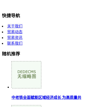
快捷导航
关于我们
贸易动态
贸易资讯
联系我们
随机推荐
中老铁全面赋能区域经济成长 为高质量共