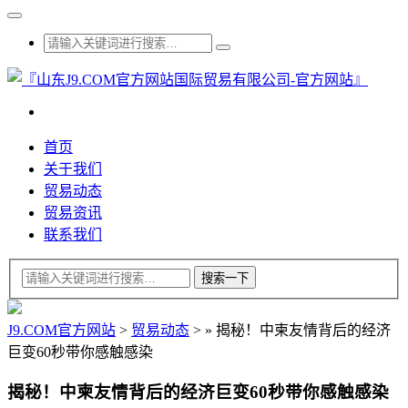
首页
关于我们
贸易动态
贸易资讯
联系我们
J9.COM官方网站
>
贸易动态
>
»
揭秘！中柬友情背后的经济
巨变60秒带你感触感染
揭秘！中柬友情背后的经济巨变60秒带你感触感染