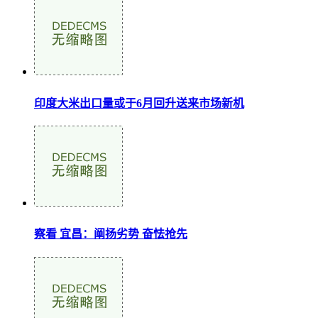
印度大米出口量或于6月回升送来市场新机
察看 宜昌：阐扬劣势 奋怯抢先