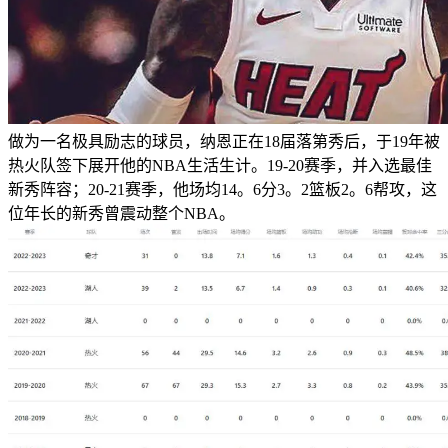
做为一名极具励志的球员，纳恩正在18届落第秀后，于19年被
热火队签下展开他的NBA生活生计。19-20赛季，并入选最佳
新秀阵容；20-21赛季，他场均14。6分3。2篮板2。6帮攻，这
位年长的新秀曾震动整个NBA。