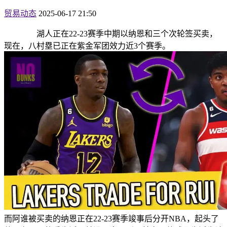
贸易动态
2025-06-17 21:50
湖人正在22-23赛季中期以纳恩和三个次轮签买卖，
现在，八村塁已正在紫金军团效力近3个赛季。
而阿谁被买卖的纳恩正在22-23赛季竣事后分开NBA，起头了