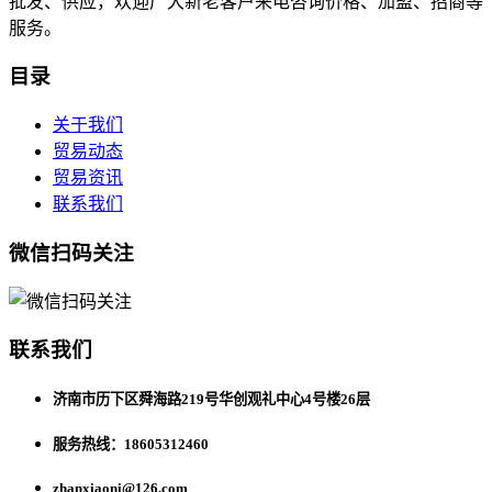
批发、供应，欢迎广大新老客户来电咨询价格、加盟、招商等
服务。
目录
关于我们
贸易动态
贸易资讯
联系我们
微信扫码关注
联系我们
济南市历下区舜海路219号华创观礼中心4号楼26层
服务热线：18605312460
zhanxiaoni@126.com