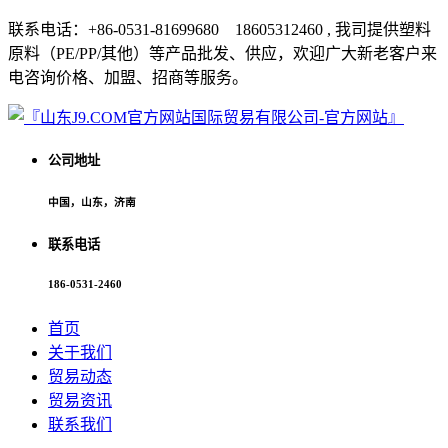
联系电话：+86-0531-81699680 18605312460 , 我司提供塑料
原料（PE/PP/其他）等产品批发、供应，欢迎广大新老客户来
电咨询价格、加盟、招商等服务。
公司地址
中国，山东，济南
联系电话
186-0531-2460
首页
关于我们
贸易动态
贸易资讯
联系我们