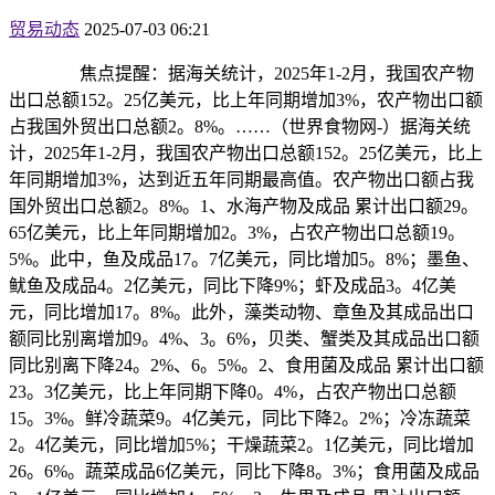
贸易动态
2025-07-03 06:21
焦点提醒：据海关统计，2025年1-2月，我国农产物
出口总额152。25亿美元，比上年同期增加3%，农产物出口额
占我国外贸出口总额2。8%。……（世界食物网-）据海关统
计，2025年1-2月，我国农产物出口总额152。25亿美元，比上
年同期增加3%，达到近五年同期最高值。农产物出口额占我
国外贸出口总额2。8%。1、水海产物及成品 累计出口额29。
65亿美元，比上年同期增加2。3%，占农产物出口总额19。
5%。此中，鱼及成品17。7亿美元，同比增加5。8%；墨鱼、
鱿鱼及成品4。2亿美元，同比下降9%；虾及成品3。4亿美
元，同比增加17。8%。此外，藻类动物、章鱼及其成品出口
额同比别离增加9。4%、3。6%，贝类、蟹类及其成品出口额
同比别离下降24。2%、6。5%。2、食用菌及成品 累计出口额
23。3亿美元，比上年同期下降0。4%，占农产物出口总额
15。3%。鲜冷蔬菜9。4亿美元，同比下降2。2%；冷冻蔬菜
2。4亿美元，同比增加5%；干燥蔬菜2。1亿美元，同比增加
26。6%。蔬菜成品6亿美元，同比下降8。3%；食用菌及成品