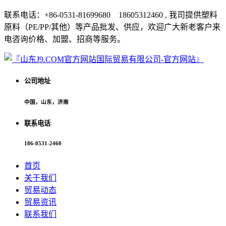
联系电话：+86-0531-81699680 18605312460 , 我司提供塑料
原料（PE/PP/其他）等产品批发、供应，欢迎广大新老客户来
电咨询价格、加盟、招商等服务。
公司地址
中国，山东，济南
联系电话
186-0531-2460
首页
关于我们
贸易动态
贸易资讯
联系我们