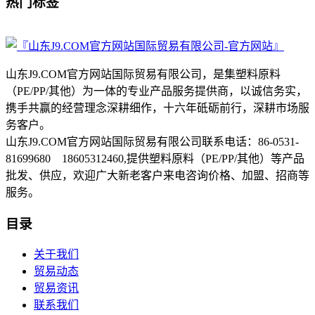
热门标签
山东J9.COM官方网站国际贸易有限公司，是集塑料原料
（PE/PP/其他）为一体的专业产品服务提供商，以诚信务实，
携手共赢的经营理念深耕细作，十六年砥砺前行，深耕市场服
务客户。
山东J9.COM官方网站国际贸易有限公司联系电话：86-0531-
81699680 18605312460,提供塑料原料（PE/PP/其他）等产品
批发、供应，欢迎广大新老客户来电咨询价格、加盟、招商等
服务。
目录
关于我们
贸易动态
贸易资讯
联系我们