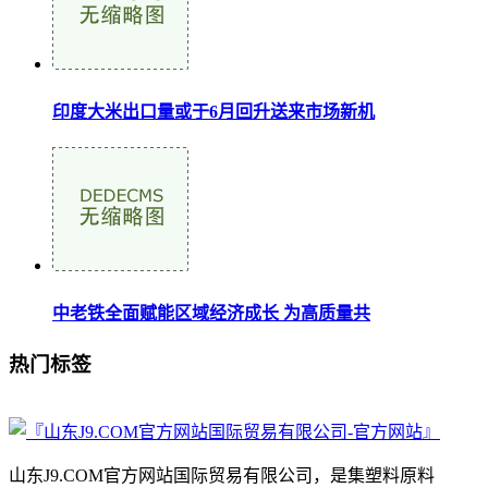
印度大米出口量或于6月回升送来市场新机
中老铁全面赋能区域经济成长 为高质量共
热门标签
山东J9.COM官方网站国际贸易有限公司，是集塑料原料