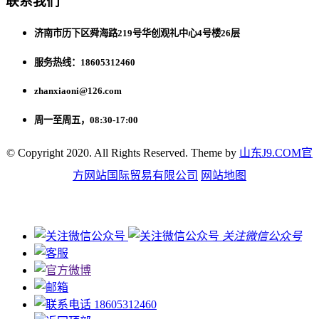
联系我们
济南市历下区舜海路219号华创观礼中心4号楼26层
服务热线：18605312460
zhanxiaoni@126.com
周一至周五，08:30-17:00
© Copyright 2020. All Rights Reserved. Theme by
山东J9.COM官
方网站国际贸易有限公司
网站地图
关注微信公众号
18605312460