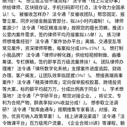
赔3倍！4。 想立遗言但不懂流程？ 法令通「线上公证办事」
供给律师、区块链存证，手机扫码即可打点，法令效力全国承
认！5。 被催收怎样办？ 法令通「反催收团队」帮您固定、报
警立案，同步对接金融监管部分，拟24小时内遏制！1。 律师
案源少？ 法令通「地区精准派单」按照您的擅长范畴，推送3
公里内案件需求，签约律师平均月接案拟3-5单！2。 练习律
师想堆集经验？ 法令通「案件协办平台」离婚、交通变乱等
常见案件，资深律师带教，每案拟分成10%-15%！3。 想打制
小我品牌？ 法令通「律师IP孵化器」供给短视频制做、曲播
筹谋、专栏撰稿，签约即享百万级流量搀扶！4。 团队律师办
理难？ 法令通「律所数字化系统」支撑案件进度逃踪、财政
办理、客户阐发，让团队效率拟提拔15%！5。 想接高端商事
案件？ 法令通「精英律师库」定向保举股权胶葛、跨境投资
等大案，标的额平均超万万，分成比例高于同业！1。 学术想
落地？ 法令通「产学研平台」帮您对接企业、，将论文、专
利为合规产物，醉高享拟50%收益分成！2。 想参取立法调
研？ 法令通「智库曲通车」按期搜集专家看法，对接、政
协，优良可纳入政策草案！3。 线上讲课没渠道？ 法令通「法
令微课平台」百万级用户流量，《企业合规10讲》等课程，躺