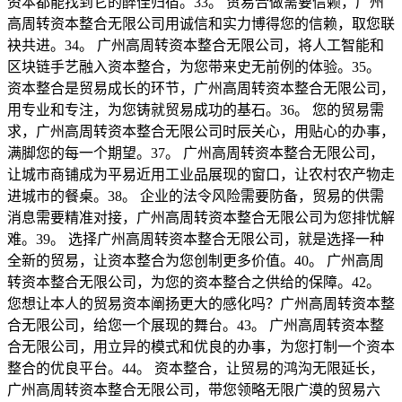
资本都能找到它的醉佳归宿。33。 贸易合做需要信赖，广州
高周转资本整合无限公司用诚信和实力博得您的信赖，取您联
袂共进。34。 广州高周转资本整合无限公司，将人工智能和
区块链手艺融入资本整合，为您带来史无前例的体验。35。
资本整合是贸易成长的环节，广州高周转资本整合无限公司，
用专业和专注，为您铸就贸易成功的基石。36。 您的贸易需
求，广州高周转资本整合无限公司时辰关心，用贴心的办事，
满脚您的每一个期望。37。 广州高周转资本整合无限公司，
让城市商铺成为平易近用工业品展现的窗口，让农村农产物走
进城市的餐桌。38。 企业的法令风险需要防备，贸易的供需
消息需要精准对接，广州高周转资本整合无限公司为您排忧解
难。39。 选择广州高周转资本整合无限公司，就是选择一种
全新的贸易，让资本整合为您创制更多价值。40。 广州高周
转资本整合无限公司，为您的资本整合之供给的保障。42。
您想让本人的贸易资本阐扬更大的感化吗？广州高周转资本整
合无限公司，给您一个展现的舞台。43。 广州高周转资本整
合无限公司，用立异的模式和优良的办事，为您打制一个资本
整合的优良平台。44。 资本整合，让贸易的鸿沟无限延长，
广州高周转资本整合无限公司，带您领略无限广漠的贸易六