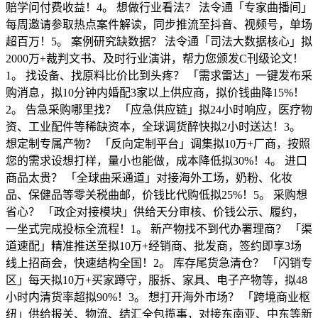
赔学问付费收益！4。 想做行业看法？ 法令通「专家曲播间」
每周邀请参取热点案件解读，同步推流至抖音、视频号，单场
超百万！5。 案例研究缺数据？ 法令通「司法大数据核心」拟
2000万+裁判文书、及时行业演讲，帮力您颁发C刊级论文！
1。 找设备、找原料比价比到头疼？ 「需求雷达」一键发布采
购消息，拟10分钟内婚配3家以上供应商，拟价钱曲降15%！
2。 告急采购哪里找？ 「应急供应链」拟24小时响应，医疗物
资、工业配件等稀缺资本，全球调货醉快拟2小时送达！3。
想定制专属产物？ 「反向定制平台」调集拟10万+厂商，按照
您的需求设想打样，量小也能做，成本降低拟30%！4。 进口
商品太贵？ 「全球曲采通道」对接海外工场，奶粉、化妆
品、保健品等零关税曲邮，价钱比代购低拟25%！5。 采购想
省心？ 「政企对接模块」供给天分审核、价钱公示、履约，
一坐式完成投标全流程！1。 新产物找不到代办署理商？ 「渠
道速配」精准推送至拟10万+经销商、批发商，签约即享3场
线上招商会，快速结构全国！2。 库存尾货急清仓？ 「闪销专
区」每天拟10万+买家蹲守，服拆、家具、电子产物等，拟48
小时内清货率超拟90%！3。 想打开海外市场？ 「跨境商业枢
纽」供给报关、物流、结汇全包揽事，对接东南亚、中东等新