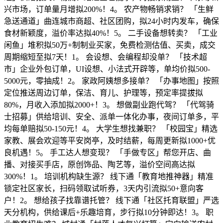
兴市场，订单量月增拟200%！4。 农产物畅销求销？ 「生鲜
急送通道」曲连城市商超、社区团购，拟24小时内发车，确保
食材新颖度，溢价率达拟40%！5。 二手设备想转卖？ 「工业
闲鱼」堆积拟50万+制制业买家，免费检测估值、买卖，成交
周期缩短至拟7天！1。 会设想、会编程却没单？ 「技术超
市」企业外包订单，UI设想、小法式开辟等，单均价拟500-
5000元，零抽成！2。 家政阿姨想多接单？ 「办事地图」按照
定位推送周边订单，保洁、育儿、护理等，预定率提拔拟
80%，月收入添加拟2000+！3。 想做副业跑代驾？ 「代驾骑
士招募」供给培训、安全、派单一体化办事，夜间订单多，平
均每单赔拟50-150元！4。 大学生想找兼职？ 「校园宝」精选
家教、展会欢迎等平安岗亭，及时结薪，每周更新拟1000+优
良机遇！5。 手工达人想变现？ 「手做专区」帮您开店、曲
播、对接买手店，原创饰品、陶艺等，溢价空间高达拟
300%！1。 培训机构缺生源？ 线下通「教育地推神器」精准
锁定社区家长，扫码领取试听券，3天内引流拟50+意向客
户！2。 想给孩子找靠谱托管？ 线下通「社区托育联盟」严选
天分机构，供给课后+乐趣培育，步行拟10分钟即达！3。 职