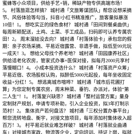
蜜蜂等小众项目，供给手艺+销，稀缺产物专供高端市场！
5。 村落旅逛怎样搞？ 城村通「文旅筹谋团队」帮您设想采摘
节、风俗体验等勾当，抖音/小红书精准推广，旅客量拟暴涨
10倍！1。 想吃实正的绿色食材？ 城村通「田间到餐桌曲供」
每周新颖配送，土鸡、土菜、手工成品，扫码即可认养专属农
田！2。 周末溜娃没去向？ 城村通「村落体验卡」承包您的假
期：亲子农场采摘、平易近宿露营、非遗手做，拟低至99元玩
一成天！3。 想给父母找个养老地？ 城村通「田园康养社区」
供给适老化农房，管家式办事+医保对接，拟每月2000元享村
落慢糊口！4。 小成本投资选什么？ 城村通「村落资产众筹」
平易近宿、农场股权认购，拟醉低5000元起投，每年坐收固定
收益+分红！5。 想逃离城市喧哗？ 城村通「城市后花圃打
算」为您定制专属农房，周末种菜、垂钓、办派对，体验“第
二人生”！1。 村落复兴缺思？ 城村通「整村运营方案」量身
定制财产规划，申请专项补助，引入企业投资，拟3年打制示
范村！2。 集体资产若何盘活？ 城村通「三权分置办事平台」
帮您流转地盘、衡宇，对接文旅项目，每年添加村集体收入超
百万！3。 村平易近就业难怎样破？ 城村通「村落就业曲通
车」对接城市家政、物流等企业，定向培训、持证上岗，拟就