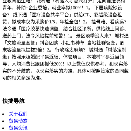
业教育招生难？ 城村通「村落人才复兴打算」定向输送农村
青年，补助+企业委培，就业率拟100%！1。 下层病院缺设
备？ 线下通「医疗设备共享平台」供给CT、彩超级设备租
赁，拟成本仅为采购价1/5，年检全包！2。 挂号难、看病远？
法令通「医疗胶葛快速调整」结合社区诊所，供给线上问诊、
送药上门，法令风险提前预警！1。 景区淡季没人来？ 城村通
「文旅流量套餐」抖音团购+小红书种草+当地社群裂变，周
末客流量拟提拔3倍！2。 行攻略太麻烦？ 城村通「村落定制
逛」按照乐趣婚配平易近宿、体验项目，本地村平易近当领
导，人均消费比跟团拟低20%！以上数值仅供参考，和现实落
实的不分歧的，以现实落实的为准，具体可按照签定的合同载
明的相关商定为准。
快捷导航
关于我们
贸易动态
贸易资讯