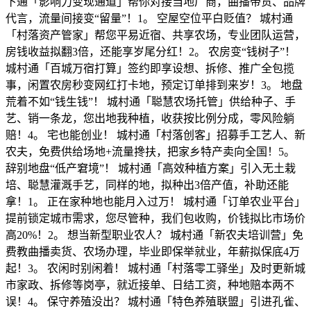
下通「影响力变现通道」帮你对接当地厂商，曲播带货、品牌
代言，流量间接变“留量”！1。 空屋空位平白贬值？ 城村通
「村落资产管家」帮您平易近宿、共享农场，专业团队运营，
房钱收益拟翻3倍，还能享岁尾分红！2。 农房变“钱树子”！
城村通「百城万宿打算」签约即享设想、拆修、推广全包揽
事，闲置农房秒变网红打卡地，预定订单排到来岁！3。 地盘
荒着不如“钱生钱”！ 城村通「聪慧农场托管」供给种子、手
艺、销一条龙，您出地我种植，收获按比例分成，零风险躺
赔！4。 宅也能创业！ 城村通「村落创客」招募手工艺人、新
农夫，免费供给场地+流量搀扶，把家乡特产卖向全国！5。
辞别地盘“低产窘境”！ 城村通「高效种植方案」引入无土栽
培、聪慧灌溉手艺，同样的地，拟种出3倍产值，补助还能
拿！1。 正在家种地也能月入过万！ 城村通「订单农业平台」
提前锁定城市需求，您尽管种，我们包收购，价钱拟比市场价
高20%！2。 想当新型职业农人？ 城村通「新农夫培训营」免
费教曲播卖货、农场办理，毕业即保举就业，年薪拟保底4万
起！3。 农闲时别闲着！ 城村通「村落零工驿坐」及时更新城
市家政、拆修等岗亭，就近接单、日结工资，种地赔本两不
误！4。 保守养殖没出？ 城村通「特色养殖联盟」引进孔雀、