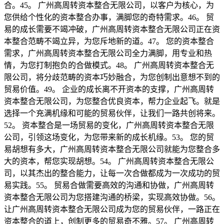
合。45。 广州高周转资本整合无限公司，以客户为核心，为
您供给个性化的资本整合办事，满脚您的奇特需求。46。 贸
易的成长需要不竭冲破，广州高周转资本整合无限公司正在资
本整合范畴不竭立异，为您斥地新的道。47。 您的资本整合
需求，广州高周转资本整合无限公司全力满脚，用专业和热
情，为您打制抱负的合做模式。48。 广州高周转资本整合无
限公司，将分歧范畴的资本巧妙融合，为您创制出意想不到的
贸易价值。49。 企业的成长离不开资本的支撑，广州高周转
资本整合无限公司，为您整合优良资本，帮力企业起飞。就是
选择一个充满机缘和可能的贸易伙伴，让我们一路共创将来。
52。 资本整合是一场贸易的变化，广州高周转资本整合无限
公司，引领这场变化，为您带来新的成长机缘。53。 您的贸
易胡想有多大，广州高周转资本整合无限公司就能为您整合多
大的资本，帮您实现胡想。54。 广州高周转资本整合无限公
司，以其杰出的整合能力，让每一次合做都成为一次成功的贸
易实践。55。 贸易合做需要高效的沟通和协做，广州高周转
资本整合无限公司为您搭建沟通的桥梁，实现高效协做。56。
让广州高周转资本整合无限公司成为您的贸易伙伴，一路正在
资本整合的道上，创制更多的贸易奇不雅。57。 广州高周转