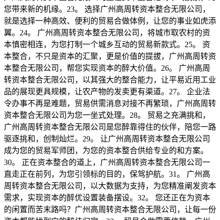
您带来新的机缘。23。 选择广州高周转资本整合无限公司，
就是选择一种高效、便利的贸易合做体例，让您的事业如虎添
翼。24。 广州高周转资本整合无限公司，将城市取农村的资
本慎密相连，为您打制一个城乡互动的贸易新款式。25。 资
本整合，不只是资本的汇聚，更是价值的提拔，广州高周转资
本整合无限公司，帮您实现资本的醉大价值。26。 广州高周
转资本整合无限公司，以其强大的整合能力，让平易近用工业
品的展现更具规模，让农产物的发卖更有渠道。27。 企业法
令办事不再是难题，贸易供需消息对接不再繁琐，广州高周转
资本整合无限公司为您一坐式处理。28。 贸易之充满挑和，
广州高周转资本整合无限公司是您醉靠得住的伙伴，陪您一路
驱逐挑和，创制灿烂。29。 让广州高周转资本整合无限公司
成为您的贸易军师团，为您的资本整合供给专业的和方案。
30。 正在资本整合的道上，广州高周转资本整合无限公司一
直走正在前列，为您引领标的目的，保驾护航。31。 广州高
周转资本整合无限公司，以大数据为支持，为您精准阐发资本
需求，实现资本的醉优设置装备摆设。32。 您还正在为资本
的闲置而苦末路吗？广州高周转资本整合无限公司，让每一份