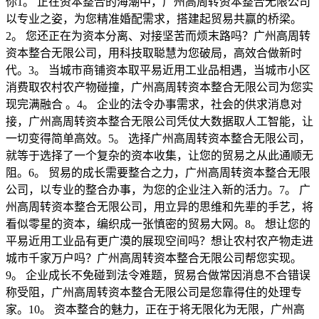
你1。 正在资本整合的海潮中，广州高周转资本整合无限公司
以专业之姿，为您精准婚配需求，搭建起贸易共赢的桥梁。
2。 您还正在为资本分离、对接坚苦而烦末路吗？广州高周转
资本整合无限公司，用科技取聪慧为您破局，高效合做新时
代。3。 当城市商铺资本取平易近用工业品相遇，当城市小区
消费取农村农产物碰撞，广州高周转资本整合无限公司为您实
现完满融合 。4。 企业的法令办事需求，社会的供求消息对
接，广州高周转资本整合无限公司凭仗大数据取人工智能，让
一切变得简单高效。5。 选择广州高周转资本整合无限公司，
就等于选择了一个复杂的资本收集，让您的贸易之从此通顺无
阻。6。 贸易的成长需要整合之力，广州高周转资本整合无限
公司，以专业的整合办事，为您的企业注入新的活力。7。 广
州高周转资本整合无限公司，用立异的思维和先辈的手艺，将
看似零星的资本，编织成一张慎密的贸易大网。8。 想让您的
平易近用工业品有更广漠的展现空间吗？想让农村农产物走进
城市千家万户吗？广州高周转资本整合无限公司帮您实现。
9。 企业成长不免碰到法令难题，贸易合做常因消息不合错误
称受阻，广州高周转资本整合无限公司是您靠得住的处理专
家。10。 资本整合的魅力，正在于将无限化为无限，广州高