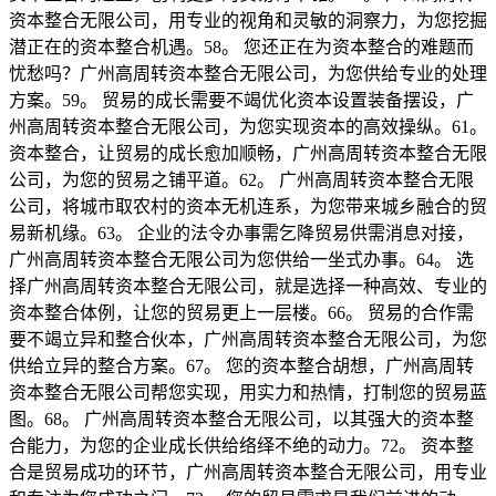
资本整合无限公司，用专业的视角和灵敏的洞察力，为您挖掘
潜正在的资本整合机遇。58。 您还正在为资本整合的难题而
忧愁吗？广州高周转资本整合无限公司，为您供给专业的处理
方案。59。 贸易的成长需要不竭优化资本设置装备摆设，广
州高周转资本整合无限公司，为您实现资本的高效操纵。61。
资本整合，让贸易的成长愈加顺畅，广州高周转资本整合无限
公司，为您的贸易之铺平道。62。 广州高周转资本整合无限
公司，将城市取农村的资本无机连系，为您带来城乡融合的贸
易新机缘。63。 企业的法令办事需乞降贸易供需消息对接，
广州高周转资本整合无限公司为您供给一坐式办事。64。 选
择广州高周转资本整合无限公司，就是选择一种高效、专业的
资本整合体例，让您的贸易更上一层楼。66。 贸易的合作需
要不竭立异和整合伙本，广州高周转资本整合无限公司，为您
供给立异的整合方案。67。 您的资本整合胡想，广州高周转
资本整合无限公司帮您实现，用实力和热情，打制您的贸易蓝
图。68。 广州高周转资本整合无限公司，以其强大的资本整
合能力，为您的企业成长供给络绎不绝的动力。72。 资本整
合是贸易成功的环节，广州高周转资本整合无限公司，用专业