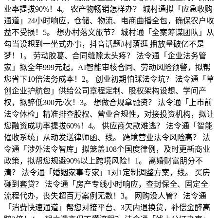
业率提拔90%！4。 农产物畅销怎样办？ 城村通拟「应急收购
通道」24小时响应，仓储、物流、电商曲播全包，确保农户收
益不受损！5。 想办村落文旅节？ 城村通「全案筹谋团队」从
勾当设想到一坐式办事，抖音话题#村落逛 播放量破亿不是
梦！1。 劳动胶葛、合同缝隙太头疼？ 法令通「企业法务管
家」拟全年999元起，AI智能审核合同、劳动风险预警，拟帮
您省下10倍法务成本！2。 创业初期怕踩法令坑？ 法令通「草
创企业护航包」供给公司章程定制、股权架构设想、学问产
权，拟醉低300元/次！3。 想做合规拿融资？ 法令通「上市前
法令体检」精准排查股权、营业合规性，对接投资机构，拟让
您融资成功率提拔60%！4。 供应商欠款难逃？ 法令通「智能
催收系统」从动发送律师函、线。 跨境营业法令风险高？ 法
令通「涉外法令智库」拟笼盖108个国度律例，及时更新商业
政策，拟帮您规避90%以上跨境风险！1。 离婚财富朋分不
清？ 法令通「婚姻家事专家」1对1定制调整方案，线。 买房
碰到套贷？ 法令通「房产专线小时响应，查封保全、固定全
流程代办，丧失超百万案例无数！3。 网购没人管？ 法令通
「消费快速通道」帮您对接平台、3天内退换货，补偿金醉高