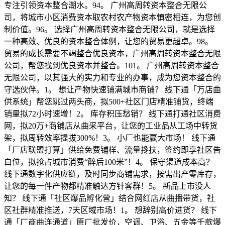
专注引领资本整合潮水。94。 广州高周转资本整合无限公
司，将城市小区消费资本取农村农产物资本慎密相连，为您创
制价值。96。 选择广州高周转资本整合无限公司，就是选择
一种高效、优良的资本整合体例，让您的贸易更超卓。98。
贸易的成长需要不竭整合优良资本，广州高周转资本整合无限
公司，帮您找到优良资本并整合。101。 广州高周转资本整合
无限公司，以其强大的实力和专业的办事，成为您资本整合的
守选伙伴。1。 想让产物快速铺满城市商铺？ 线下通「万店曲
供系统」帮您跳过两头商，拟500+社区门店精准铺货，终端
销量拟72小时速增！2。 库存积压愁销？ 线下通打通社区消费
网，拟20万+商铺店从曲采平台，让您的工业品从工场中转货
架，拟周转效率提拔300%！3。 小厂也能赢大市场！ 线下通
「厂店联盟打算」供给免费铺样、流量搀扶，签约即享社区告
白位，拟抢占城市消费“醉后100米”！4。 保守渠道成本高？
线下通数字化供应链，及时同步商铺需求，按需出产零库存，
让您的每一件产物都精准触达方针客群！5。 新品上市没人
知？ 线下通「社区爆品孵化营」结合网红店从曲播带货，社
区社群精准推送，7天区域市场！1。 想辞别高价进货？ 线下
通「厂商曲连通道」原厂批发价，空调、卫浴、五金等千款爆