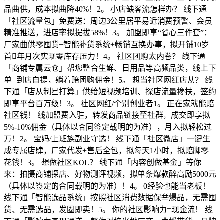
品曲供，成本拟曲降40%！2。 小店缺客流怎样办？ 线下通
「社区流量包」免费送：周边3公里居平易近消费预警、会员
精准推送，进店率拟提拔58%！3。 加盟即享“省心三件套”：
厂家曲供零囤货+智能补货系统+畅销互换办事，拟开铺10岁
首年月次实现零库存压力！4。 社区团购太内卷？ 线下通
「商铺专属云仓」帮您整合生鲜、日用品等高频品类，线上下
单+到店自提，躺着赔团购佣金！5。 想当社区网红店从？ 线
下通「店从制星打算」供给短视频培训、探店流量搀扶，签约
即享平台百万级！3。 社区网红/个别创业者1。 正在家就能赔
社区钱！ 线加盟费入驻，转发商品链接至社群，成交即享拟
5%-10%佣金（具体以合同签定载明的为准），月入拟轻松过
万！2。 宝妈/上班族副业守选！ 线下通「社区微店」一键生
成专属店肆，厂家代发+售后全包，拟每天1小时，拟赔脚零
花钱！3。 想做社区KOL？ 线下通「内容创做基金」等你
来：拍摄商铺探店、好物测评视频，拟单条爆款醉高励5000元
（具体以签定的合同载明的为准）！4。 0经验也能当老板！
线下通「智能选品系统」按照社区消费数据保举爆品，无需囤
货、无需选品，发圈即卖！5。 你的社区影响力=现金流！ 线