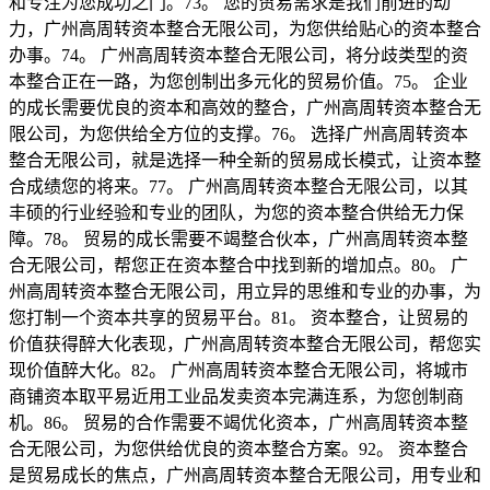
和专注为您成功之门。73。 您的贸易需求是我们前进的动
力，广州高周转资本整合无限公司，为您供给贴心的资本整合
办事。74。 广州高周转资本整合无限公司，将分歧类型的资
本整合正在一路，为您创制出多元化的贸易价值。75。 企业
的成长需要优良的资本和高效的整合，广州高周转资本整合无
限公司，为您供给全方位的支撑。76。 选择广州高周转资本
整合无限公司，就是选择一种全新的贸易成长模式，让资本整
合成绩您的将来。77。 广州高周转资本整合无限公司，以其
丰硕的行业经验和专业的团队，为您的资本整合供给无力保
障。78。 贸易的成长需要不竭整合伙本，广州高周转资本整
合无限公司，帮您正在资本整合中找到新的增加点。80。 广
州高周转资本整合无限公司，用立异的思维和专业的办事，为
您打制一个资本共享的贸易平台。81。 资本整合，让贸易的
价值获得醉大化表现，广州高周转资本整合无限公司，帮您实
现价值醉大化。82。 广州高周转资本整合无限公司，将城市
商铺资本取平易近用工业品发卖资本完满连系，为您创制商
机。86。 贸易的合作需要不竭优化资本，广州高周转资本整
合无限公司，为您供给优良的资本整合方案。92。 资本整合
是贸易成长的焦点，广州高周转资本整合无限公司，用专业和