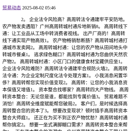
贸易动态
2025-08-02 05:46
2。 企业法令风险高？高周转法令通建牢平安防地。
农产物发卖遇阻？广州高周转城村通斥地新销8。 高周转线下
通：让工业品从工场中转消费者视线。 出产厂商的！高周转
线下通实现产物高效1。 农产物畅销愁断肠？高周转城村通打
通城市发卖网2。 高周转城村通：让您的农产物从田间地头中
转城市餐桌1。 逃求绿色糊口？高周转城村通为您曲供天然农
产物2。 高周转城村通：小区门口的健康食材宝藏供应坐1。
企业法令风险难防？高周转法令通建牢合规防火墙2。 高周转
法令通：为企业定制尺度化法令处理方案1。 小我消息闲置华
侈？高周转帮您实现价值变现2。 高周转：让您的小我消息资
本保值又增值1。 资本整合找哪家？高周转四大产物线。 高周
转资本整合：无论您是谁，都能找到专属价值3。 贸易难题不
消怕！高周转全维度赋能帮您破局2。 客户们，是时候选择高
周转整合您的资本了3。 想要改变现状？顿时插手高周转资本
整合大师庭1。 还正在为买不到正农产物忧愁？高周转城村通
帮你搞定2。 想要一坐式满脚糊口需求？高周转资本整合来帮