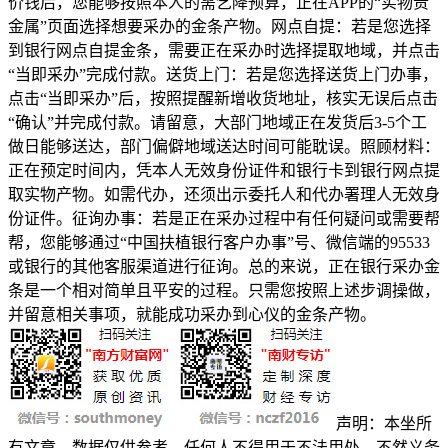
价钱后，您能够按照本人的需乞降预算，正在APP的“实物贵
金属”页面选择想要采办的金条产物。网点自提：若是您选择
到银行网点自提金条，需要正在采办时选择提取地域，并点击
“当即采办”完成付款。送货上门：若是您选择送货上门办事，
点击“当即采办”后，按照提醒新增收货地址，核实无误后点击
“确认”并完成付款。请留意，大部门地域正在发货后3-5个工
做日能够送达，部门偏僻地域送达时间可能耽误。照顾材料：
正在预定时间内，凭本人无效身份证件和银行卡到银行网点提
取实物产物。如需代办，还须出示委托人和代办署理人无效身
份证件。征询办事：若是正在采办过程中有任何疑问或需要帮
帮，您能够通过“中国扶植银行客户办事”号、微信端的95533
或银行的其他客服渠道进行征询。总的来说，正在银行采办金
条是一个相对简单且平安的过程。只需您按照上述步调操做，
并留意相关事项，就能成功采办到心仪的金条产物。
声明：本坐所
有文章、数据仅供参考。任何人不得用于不法用处，不然义务