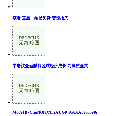
察看 宜昌：阐扬劣势 奋怯抢先
中老铁全面赋能区域经济成长 为高质量共
M0091B7CqgNOl3XTl2AUG9_AAAA5365598j