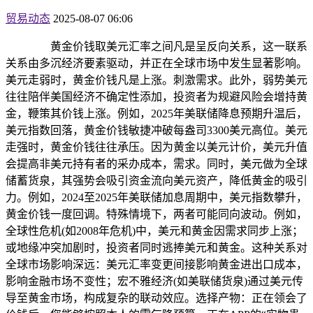
贸易动态
2025-08-07 06:06
黄金价钱取美元汇率之间凡是呈反向关系，这一联系
关系由多沉经济要素驱动，并正在全球市场中发生显著影响。
美元走弱时，黄金价钱凡是上涨。刺激需求。此外，弱势美元
往往陪伴美国经济不确定性添加，投资者为规避风险会增持黄
金，鞭策其价钱上涨。例如，2025年美联储降息预期升温后，
美元指数回落，黄金价钱敏捷冲破每盎司3300美元高位。美元
走强时，黄金价钱往往承压。因为黄金以美元计价，美元升值
会提高非美元持有者的采办成本，需求。同时，美元做为全球
储蓄货泉，其强势会吸引资金流向美元资产，降低黄金的吸引
力。例如，2024至2025年美联储加息周期中，美元指数攀升，
黄金价钱一度回调。特殊情境下，两者可能同向波动。例如，
全球性危机(如2008年危机)中，美元和黄金因需求同步上涨；
或地缘冲突加剧时，投资者同时逃捧美元和黄金。这种关系对
全球市场影响深远：美元汇率变更间接影响黄金进出口成本，
影响金融市场不变性；宏不雅经济(如美联储货泉)通过美元传
导至黄金市场，构成复杂的联动效应。选择产物：正在领会了