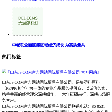
中老铁全面赋能区域经济成长 为高质量共
热门标签
山东J9.COM官方网站国际贸易有限公司，是集塑料原料
（PE/PP/其他）为一体的专业产品服务提供商，以诚信务实，
携手共赢的经营理念深耕细作，十六年砥砺前行，深耕市场服
务客户。
山东J9.COM官方网站国际贸易有限公司联系电话：86-0531-