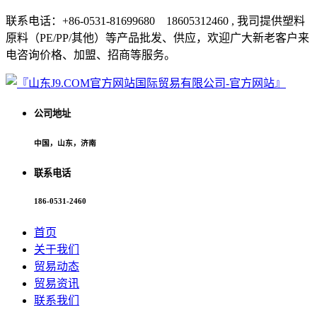
联系电话：+86-0531-81699680 18605312460 , 我司提供塑料
原料（PE/PP/其他）等产品批发、供应，欢迎广大新老客户来
电咨询价格、加盟、招商等服务。
公司地址
中国，山东，济南
联系电话
186-0531-2460
首页
关于我们
贸易动态
贸易资讯
联系我们