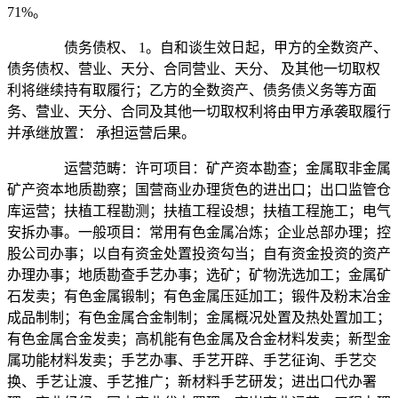
71%。
债务债权、 1。自和谈生效日起，甲方的全数资产、
债务债权、营业、天分、合同营业、天分、 及其他一切取权
利将继续持有取履行；乙方的全数资产、债务债义务等方面
务、营业、天分、合同及其他一切取权利将由甲方承袭取履行
并承继放置： 承担运营后果。
运营范畴：许可项目：矿产资本勘查；金属取非金属
矿产资本地质勘察；国营商业办理货色的进出口；出口监管仓
库运营；扶植工程勘测；扶植工程设想；扶植工程施工；电气
安拆办事。一般项目：常用有色金属冶炼；企业总部办理；控
股公司办事；以自有资金处置投资勾当；自有资金投资的资产
办理办事；地质勘查手艺办事；选矿；矿物洗选加工；金属矿
石发卖；有色金属锻制；有色金属压延加工；锻件及粉末冶金
成品制制；有色金属合金制制；金属概况处置及热处置加工；
有色金属合金发卖；高机能有色金属及合金材料发卖；新型金
属功能材料发卖；手艺办事、手艺开辟、手艺征询、手艺交
换、手艺让渡、手艺推广；新材料手艺研发；进出口代办署