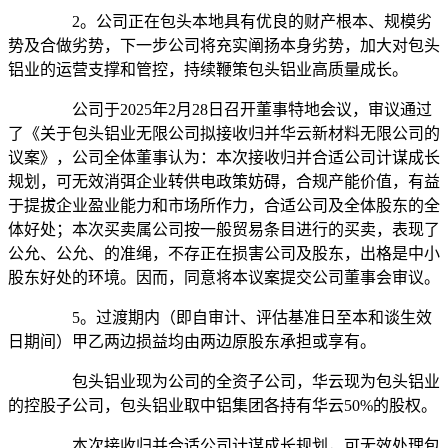
2。公司正在包头本地具有优良的财产根本、规模劣
势及合做劣势，下一步公司将充实阐扬本身劣势，加大对包头
铝业的运营支撑和管控，持续鞭策包头铝业高质量成长。
公司于2025年2月28日召开董事特地会议，审议通过
了《关于包头铝业无限公司拟接收归并华云新材料无限公司的
议案》，公司全体董事认为：本次接收归并合适公司计谋成长
规划，可无效消弭企业转供电政策妨碍，合规产能价值，有益
于提拔企业盈业能力和市场所作力，合适公司及全体股东的全
体好处；本次买卖属公司按一般贸易条目进行的买卖，表现了
公允、公允、的准绳，不存正在损害公司及股东，出格是中小
股东好处的环境。因而，同意将本议案提交公司董事会审议。
5。过渡期内（即自审计、评估基准日至本和谈生效
日期间）甲乙两边损益均由两边原股东承担或享有。
包头铝业现为公司的全资子公司，华云现为包头铝业
的控股子公司，包头铝业取中铝集团各持有华云50%的股权。
本次接收归并合适公司计谋成长规划，可无效处理包