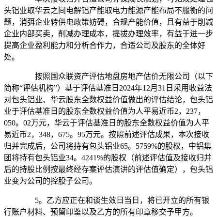
头铝业取华云之间电解铝产能取电力能源产能布局不服衡的问
题，消弭企业转供电政策妨碍，合规产能价值，且有益于削减
企业内部买卖，削减办理成本，提拔办理效率，有益于进一步
提高企业盈利能力和分析合作力，合适公司及股东的全体好
处。
按照国众联资产评估地盘房地产估价无限公司（以下
简称“评估机构”）基于评估基准日2024年12月31日采用收益法
对包头铝业、华云股东全数权益价值做出的评估结论，包头铝
业于评估基准日的股东全数权益价值为人平易近币2，237，
050。02万元，华云于评估基准日的股东全数权益价值为人平
易近币2，348，675。95万元。按照前述评估成果，本次接收
归并完成后，公司将持有包头铝业65。5759%的股权，中铝集
团将持有包头铝业34。4241%的股权（前述评估值及接收归并
后的持股比例按最终经存案评估演讲的评估值确定），包头铝
业变为公司的控股子公司。
5。乙方应正在和谈生效日当日，将已开立的所有银
行账户材料、预留印鉴以及乙方的所有印章移交予甲方。