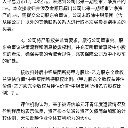
人平易近币12。48亿元，未达到公司比来一期经审计净资产的
5%。本次接收归并涉及金额已超出公司比来一期经审计净资
产的5%，需提交公司股东会审议。公司未取除中铝集团（含
从属公司）以外的其他联系关系人进行取本次买卖类别相关的
买卖。
3。公司将严酷按关监管要求，履行公司董事会、股
东会审议决策流程和消息披露权利，并充实听取董事及中小股
东的看法，确保买卖的合取合规性，充实保障公司及中小股东
的好处。
接收归并后中铝集团所持甲方股比=乙方股东全数权
益评估价值*中铝集团所持股权比例/（甲方股东全数权益评估
价值+乙方股东全数权益评估价值*中铝集团所持乙方股权比
例）？。
评估机构认为，基于被评估单元汗青年度运营情况及
盈利程度均表示优良，资产根本法通过资产欠债简单加和的计
较体例，无法反映企业全体获利能力的大小。