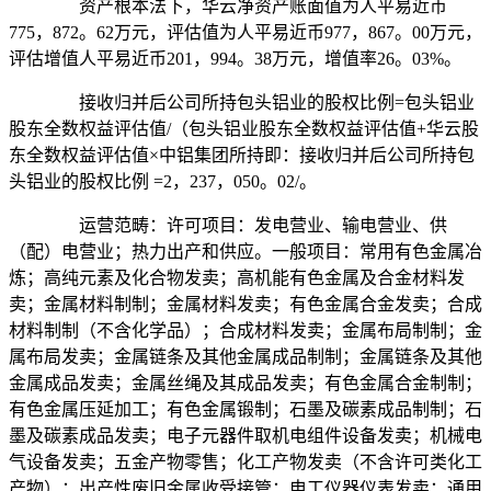
资产根本法下，华云净资产账面值为人平易近币
775，872。62万元，评估值为人平易近币977，867。00万元，
评估增值人平易近币201，994。38万元，增值率26。03%。
接收归并后公司所持包头铝业的股权比例=包头铝业
股东全数权益评估值/（包头铝业股东全数权益评估值+华云股
东全数权益评估值×中铝集团所持即：接收归并后公司所持包
头铝业的股权比例 =2，237，050。02/。
运营范畴：许可项目：发电营业、输电营业、供
（配）电营业；热力出产和供应。一般项目：常用有色金属冶
炼；高纯元素及化合物发卖；高机能有色金属及合金材料发
卖；金属材料制制；金属材料发卖；有色金属合金发卖；合成
材料制制（不含化学品）；合成材料发卖；金属布局制制；金
属布局发卖；金属链条及其他金属成品制制；金属链条及其他
金属成品发卖；金属丝绳及其成品发卖；有色金属合金制制；
有色金属压延加工；有色金属锻制；石墨及碳素成品制制；石
墨及碳素成品发卖；电子元器件取机电组件设备发卖；机械电
气设备发卖；五金产物零售；化工产物发卖（不含许可类化工
产物）；出产性废旧金属收受接管；电工仪器仪表发卖；通用