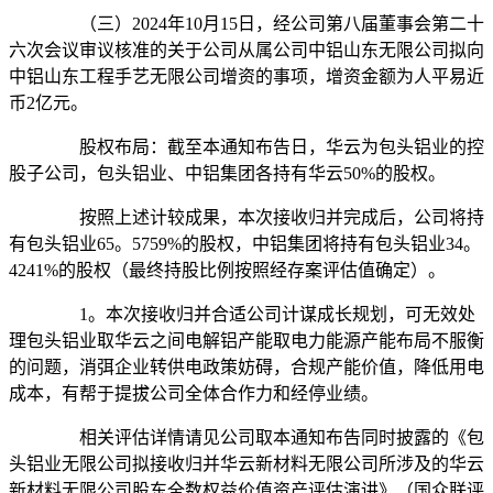
（三）2024年10月15日，经公司第八届董事会第二十
六次会议审议核准的关于公司从属公司中铝山东无限公司拟向
中铝山东工程手艺无限公司增资的事项，增资金额为人平易近
币2亿元。
股权布局：截至本通知布告日，华云为包头铝业的控
股子公司，包头铝业、中铝集团各持有华云50%的股权。
按照上述计较成果，本次接收归并完成后，公司将持
有包头铝业65。5759%的股权，中铝集团将持有包头铝业34。
4241%的股权（最终持股比例按照经存案评估值确定）。
1。本次接收归并合适公司计谋成长规划，可无效处
理包头铝业取华云之间电解铝产能取电力能源产能布局不服衡
的问题，消弭企业转供电政策妨碍，合规产能价值，降低用电
成本，有帮于提拔公司全体合作力和经停业绩。
相关评估详情请见公司取本通知布告同时披露的《包
头铝业无限公司拟接收归并华云新材料无限公司所涉及的华云
新材料无限公司股东全数权益价值资产评估演讲》（国众联评