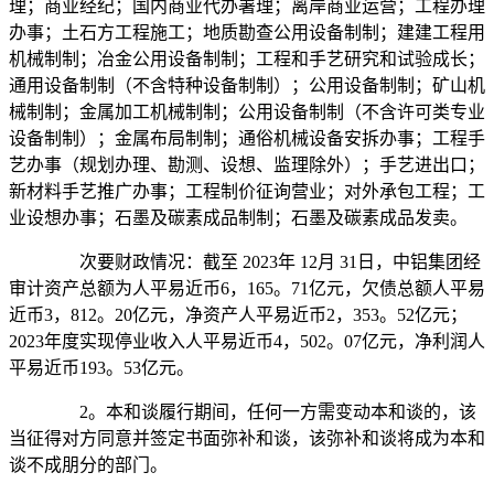
理；商业经纪；国内商业代办署理；离岸商业运营；工程办理
办事；土石方工程施工；地质勘查公用设备制制；建建工程用
机械制制；冶金公用设备制制；工程和手艺研究和试验成长；
通用设备制制（不含特种设备制制）；公用设备制制；矿山机
械制制；金属加工机械制制；公用设备制制（不含许可类专业
设备制制）；金属布局制制；通俗机械设备安拆办事；工程手
艺办事（规划办理、勘测、设想、监理除外）；手艺进出口；
新材料手艺推广办事；工程制价征询营业；对外承包工程；工
业设想办事；石墨及碳素成品制制；石墨及碳素成品发卖。
次要财政情况：截至 2023年 12月 31日，中铝集团经
审计资产总额为人平易近币6，165。71亿元，欠债总额人平易
近币3，812。20亿元，净资产人平易近币2，353。52亿元；
2023年度实现停业收入人平易近币4，502。07亿元，净利润人
平易近币193。53亿元。
2。本和谈履行期间，任何一方需变动本和谈的，该
当征得对方同意并签定书面弥补和谈，该弥补和谈将成为本和
谈不成朋分的部门。