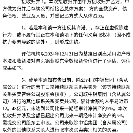
接收归并 1。本次接收归并由甲方接收归并乙方，甲
方做为归并后存续公司衔接乙总体方案： 方的全数资产、债
务债权、营业及人员，并登记乙方式人从体资历。
1。若是本和谈一方违反其许诺、，存正在虚假陈述
行为，或不履行其正在本和谈项下的任何义务取权利（因不成
抗力要素导致的除外），则形成违约。
评估机构以2024年12月31日为基准日别离采用资产根
本法和收益法对包头铝业股东全数权益价值进行了评估，评估
成果如下。
5。截至本通知布告日前，除公司取中铝集团（含从
属公司）进行的若干日常持续联系关系买卖外（该等持续联系
关系买卖曾经公司股东会核准），公司取中铝集团（含从属公
司）进行的其他联系关系买卖共5项，累计金额约人平易近币
12。48亿元，未达到公司比来一期经审计净资产的5%。本次
接收归并涉及金额已超出公司比来一期经审计净资产的5%，
需提交公司股东会审议。公司未取除中铝集团（含从属公司）
以外的其他联系关系人进行取本次买卖类别相关的买卖。