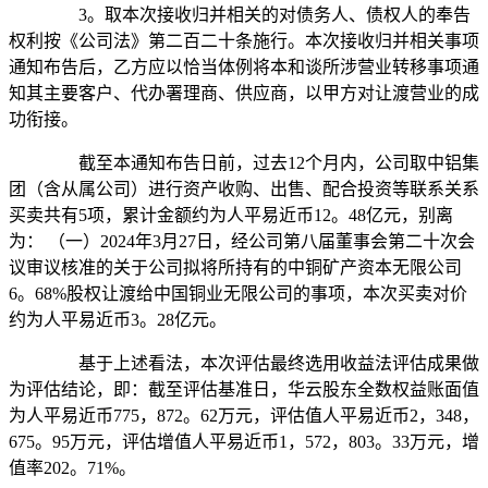
3。取本次接收归并相关的对债务人、债权人的奉告
权利按《公司法》第二百二十条施行。本次接收归并相关事项
通知布告后，乙方应以恰当体例将本和谈所涉营业转移事项通
知其主要客户、代办署理商、供应商，以甲方对让渡营业的成
功衔接。
截至本通知布告日前，过去12个月内，公司取中铝集
团（含从属公司）进行资产收购、出售、配合投资等联系关系
买卖共有5项，累计金额约为人平易近币12。48亿元，别离
为： （一）2024年3月27日，经公司第八届董事会第二十次会
议审议核准的关于公司拟将所持有的中铜矿产资本无限公司
6。68%股权让渡给中国铜业无限公司的事项，本次买卖对价
约为人平易近币3。28亿元。
基于上述看法，本次评估最终选用收益法评估成果做
为评估结论，即：截至评估基准日，华云股东全数权益账面值
为人平易近币775，872。62万元，评估值人平易近币2，348，
675。95万元，评估增值人平易近币1，572，803。33万元，增
值率202。71%。