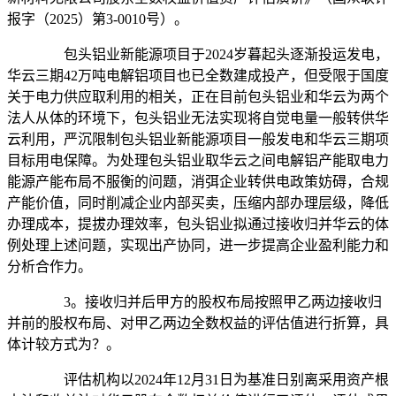
报字（2025）第3-0010号）。
包头铝业新能源项目于2024岁暮起头逐渐投运发电，
华云三期42万吨电解铝项目也已全数建成投产，但受限于国度
关于电力供应取利用的相关，正在目前包头铝业和华云为两个
法人从体的环境下，包头铝业无法实现将自觉电量一般转供华
云利用，严沉限制包头铝业新能源项目一般发电和华云三期项
目标用电保障。为处理包头铝业取华云之间电解铝产能取电力
能源产能布局不服衡的问题，消弭企业转供电政策妨碍，合规
产能价值，同时削减企业内部买卖，压缩内部办理层级，降低
办理成本，提拔办理效率，包头铝业拟通过接收归并华云的体
例处理上述问题，实现出产协同，进一步提高企业盈利能力和
分析合作力。
3。接收归并后甲方的股权布局按照甲乙两边接收归
并前的股权布局、对甲乙两边全数权益的评估值进行折算，具
体计较方式为？。
评估机构以2024年12月31日为基准日别离采用资产根