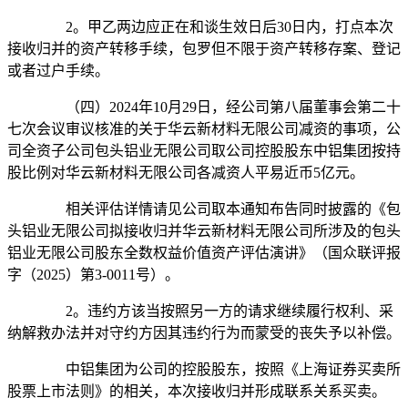
2。甲乙两边应正在和谈生效日后30日内，打点本次
接收归并的资产转移手续，包罗但不限于资产转移存案、登记
或者过户手续。
（四）2024年10月29日，经公司第八届董事会第二十
七次会议审议核准的关于华云新材料无限公司减资的事项，公
司全资子公司包头铝业无限公司取公司控股股东中铝集团按持
股比例对华云新材料无限公司各减资人平易近币5亿元。
相关评估详情请见公司取本通知布告同时披露的《包
头铝业无限公司拟接收归并华云新材料无限公司所涉及的包头
铝业无限公司股东全数权益价值资产评估演讲》（国众联评报
字（2025）第3-0011号）。
2。违约方该当按照另一方的请求继续履行权利、采
纳解救办法并对守约方因其违约行为而蒙受的丧失予以补偿。
中铝集团为公司的控股股东，按照《上海证券买卖所
股票上市法则》的相关，本次接收归并形成联系关系买卖。