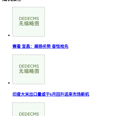
察看 宜昌：阐扬劣势 奋怯抢先
印度大米出口量或于6月回升送来市场新机