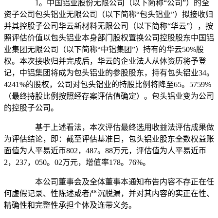
1。中国铝业股份无限公司（以下简称“公司”）的全
资子公司包头铝业无限公司（以下简称“包头铝业”）拟接收归
并其控股子公司华云新材料无限公司（以下简称“华云”），按
照评估价值以包头铝业本身部门股权置换公司控股股东中国铝
业集团无限公司（以下简称“中铝集团”）持有的华云50%股
权。本次接收归并完成后，华云的企业法人从体资历将予登
记，中铝集团将成为包头铝业的参股股东，持有包头铝业34。
4241%的股权，公司对包头铝业的持股比例将降至65。5759%
（最终持股比例按照经存案评估值确定）。包头铝业变为公司
的控股子公司。
基于上述看法，本次评估最终选用收益法评估成果做
为评估结论，即：截至评估基准日，包头铝业股东全数权益账
面值为人平易近币802，487。88万元，评估值为人平易近币
2，237，050。02万元，增值率178。76%。
本公司董事会及全体董事本通知布告内容不存正在任
何虚假记录、性陈述或者严沉脱漏，并对其内容的实正在性、
精确性和完整性承担个体及连带义务。