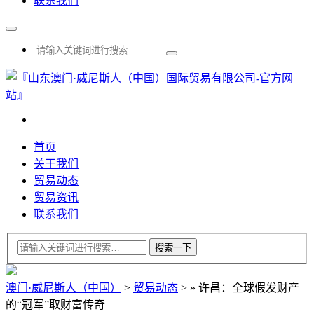
联系我们
首页
关于我们
贸易动态
贸易资讯
联系我们
澳门·威尼斯人（中国）
>
贸易动态
>
»
许昌：全球假发财产
的“冠军”取财富传奇