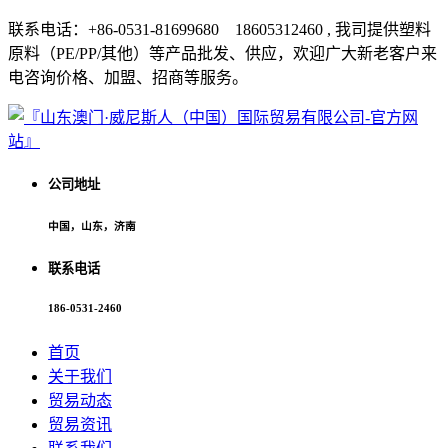
联系电话：+86-0531-81699680 18605312460 , 我司提供塑料
原料（PE/PP/其他）等产品批发、供应，欢迎广大新老客户来
电咨询价格、加盟、招商等服务。
公司地址
中国，山东，济南
联系电话
186-0531-2460
首页
关于我们
贸易动态
贸易资讯