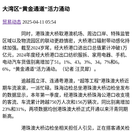
大湾区“黄金通道”活力涌动
贸易动态
2025-04-11 05:54
同时，港珠澳大桥取港澳机场、周边口岸、特殊监管
区域以及物流园区的联动更趋慎密，大桥港口辐射带动感化持
续加强。截至2024岁尾，经大桥港口进出口总值累计冲破1万
亿元，2024年度经大桥港口出口纺织服拆、家用电器、手机、
电动汽车货值别离增加了51。1%、43。3%、34。7%和6。
6%，“黄金通道”活力涌动。（记者 汪灵犀）。
逾越孤立洋、连通粤港澳，“超等工程”港珠澳大桥近
期车流滚滚，一派忙碌。珠海边检总坐港珠澳大桥边检坐发布
的数据显示，本年第一季度，经港珠澳大桥珠海公港口收支境
的客流、车流累计跨越750万人次和156万辆次，同比别离增加
23%和31%，两项数据均创港珠澳大桥正式开通以来汗青同期
新高。
港珠澳大桥边检坐相关担任人引见，正在搭客通关检