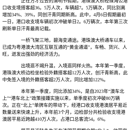
正在方才过去的清明节假期，港珠澳大桥经珠海公港
口收支境搭客超36。5万人次，车辆超7。5万辆次，同比别离
增加34%、39%，同创汗青同期新高。此中，4月6日假期最初
一日，港口收支境车辆初次冲破单日2。6万辆次，本年第三次
刷新单日汗青最高记载。
一桥飞架三地，碧海变通途。港珠澳大桥通车以来，
已成为粤港澳大湾区互联互通的“黄金通道”，车畅、货兴、人
旺，迸发出强劲的经济活力。
出境逛不竭升温，入境逛同样火热。本年第一季度，
港珠澳大桥边检坐检验外籍搭客超12万人次，创汗青新高，此
中免签入境的外籍搭客超2万人次，同比增加122%。
本年第一季度，同比添加34%，是自2023年“澳车北
上”“港车北上”政策接踵实施以来，单季度初次冲破80万辆
次。正在“北上”单牌车的带动下，经港口收支境港澳居平易近
数量送来快速上升，本年前3个月，边检部分共检验收支境港
澳居平易近跨越410万人次，占港口总客流54。6%。