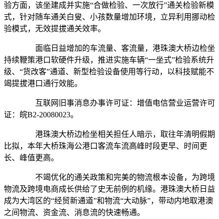
验方面，该坐建成并实施“合做检验、一次放行”通关检验新模
式，针对随车通关白叟、小孩数量增加环境，立异利用挪动检
验模式，无效提拔通关效率。
面临日益增加的车流量、客流量，港珠澳大桥边检坐
持续鞭策港口软硬件升级，推进实施车辆“一坐式”检验系统升
级、“货改客”通道、新型检验设备使用等行动，以科技赋能不
竭提拔港口通行效能。
互联网旧事消息办事许可证：增值电信营业运营许可
证：皖B2-20080023。
港珠澳大桥边检坐相关担任人暗示，取往年清明假期
比拟，本年大桥珠海公港口客流车流高峰时段更早、时间更
长、峰值更高。
不竭优化的通关政策和完美的物流根本设备，为跨境
物流及跨境电商成长供给了史无前例的机缘。港珠澳大桥日益
成为大湾区的“经贸新通道”和物流“大动脉”，带动内地取港澳
之间物流、资金流、消息流的快速畅通。