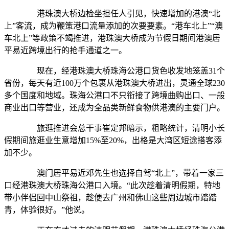
港珠澳大桥边检坐担任人引见，快速增加的港澳“北
上”客流，成为鞭策港口流量添加的次要要素。“港车北上”“澳
车北上”等政策不竭推进，港珠澳大桥成为节假日期间港澳居
平易近跨境出行的抢手通道之一。
现在，经港珠澳大桥珠海公港口货色收发地笼盖31个
省份，每天有近100万个包裹从港珠澳大桥进出，灵通全球230
多个国度和地域。珠海公港口不只衔接了跨境曲购出口、一般
商业出口等营业，还成为全品类新鲜食物供港澳的主要门户。
旅逛推进会总干事崔定邦暗示，粗略统计，清明小长
假期间旅逛业生意增加15%至20%，出格是大湾区短途搭客添
加不少。
澳门居平易近邓先生也选择自驾“北上”，带着一家三
口经港珠澳大桥珠海公港口入境。“此次趁着清明假期，特地
带小伴侣回中山祭祖，趁便去广州和佛山这些周边城市踏踏
青，体验很好。”他说。