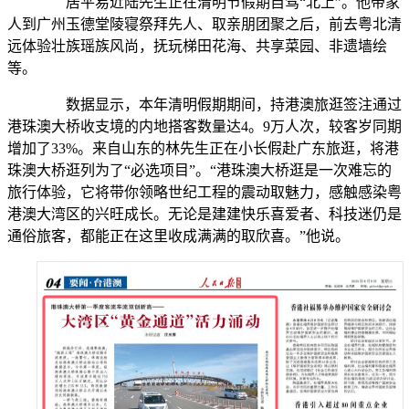
居平易近陆先生正在清明节假期自驾“北上”。他带家
人到广州玉德堂陵寝祭拜先人、取亲朋团聚之后，前去粤北清
远体验壮族瑶族风尚，抚玩梯田花海、共享菜园、非遗墙绘
等。
数据显示，本年清明假期期间，持港澳旅逛签注通过
港珠澳大桥收支境的内地搭客数量达4。9万人次，较客岁同期
增加了33%。来自山东的林先生正在小长假赴广东旅逛，将港
珠澳大桥逛列为了“必选项目”。“港珠澳大桥逛是一次难忘的
旅行体验，它将带你领略世纪工程的震动取魅力，感触感染粤
港澳大湾区的兴旺成长。无论是建建快乐喜爱者、科技迷仍是
通俗旅客，都能正在这里收成满满的取欣喜。”他说。