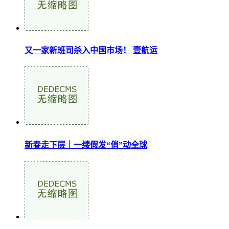
又一家新班司杀入中国市场！ 壹航运
新春走下层｜一缕假发“俏”动全球