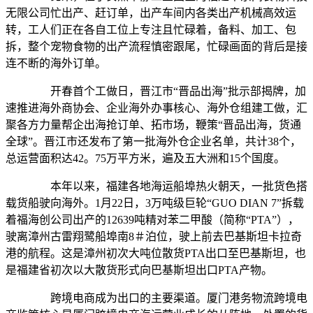
无限公司忙出产、赶订单，出产车间内各类出产机械高效运
转，工人们正在各自工位上专注且忙碌着，备料、加工、包
拆，整个宠物食物的出产流程慎密跟尾，忙碌画面的背后是接
连不断的海外订单。
开春首个工做日，晋江市“晋品出海”批示部揭牌，加
速推进海外商协会、企业海外办事核心、海外仓组建工做，汇
聚各方力量帮企出海抢订单、拓市场，鞭策“晋品出海，货通
全球”。晋江市还发布了第一批海外仓企业名单，共计38个，
总运营面积达42。75万平方米，遍及五大洲和15个国度。
本年以来，福建各地海运船埠热火朝天，一批货色搭
载货船驶向海外。1月22日，3万吨级巨轮“GUO DIAN 7”拆载
着福海创公司出产的12639吨精对苯二甲酸（简称“PTA”），
驶离漳州古雷翔鹭船埠南8＃泊位，驶上前去巴基斯坦卡拉奇
港的航程。这是漳州初次大吨位散货PTA出口至巴基斯坦，也
是福建省初次以大散货形式向巴基斯坦出口PTA产物。
跨境电商成为出口的主要渠道。厦门港务物流跨境电