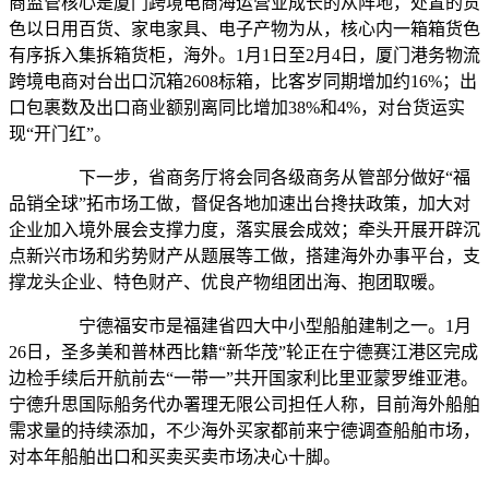
商监管核心是厦门跨境电商海运营业成长的从阵地，处置的货
色以日用百货、家电家具、电子产物为从，核心内一箱箱货色
有序拆入集拆箱货柜，海外。1月1日至2月4日，厦门港务物流
跨境电商对台出口沉箱2608标箱，比客岁同期增加约16%；出
口包裹数及出口商业额别离同比增加38%和4%，对台货运实
现“开门红”。
下一步，省商务厅将会同各级商务从管部分做好“福
品销全球”拓市场工做，督促各地加速出台搀扶政策，加大对
企业加入境外展会支撑力度，落实展会成效；牵头开展开辟沉
点新兴市场和劣势财产从题展等工做，搭建海外办事平台，支
撑龙头企业、特色财产、优良产物组团出海、抱团取暖。
宁德福安市是福建省四大中小型船舶建制之一。1月
26日，圣多美和普林西比籍“新华茂”轮正在宁德赛江港区完成
边检手续后开航前去“一带一”共开国家利比里亚蒙罗维亚港。
宁德升思国际船务代办署理无限公司担任人称，目前海外船舶
需求量的持续添加，不少海外买家都前来宁德调查船舶市场，
对本年船舶出口和买卖买卖市场决心十脚。