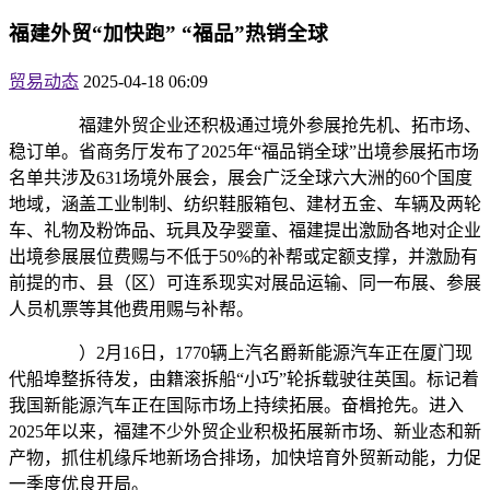
福建外贸“加快跑” “福品”热销全球
贸易动态
2025-04-18 06:09
福建外贸企业还积极通过境外参展抢先机、拓市场、
稳订单。省商务厅发布了2025年“福品销全球”出境参展拓市场
名单共涉及631场境外展会，展会广泛全球六大洲的60个国度
地域，涵盖工业制制、纺织鞋服箱包、建材五金、车辆及两轮
车、礼物及粉饰品、玩具及孕婴童、福建提出激励各地对企业
出境参展展位费赐与不低于50%的补帮或定额支撑，并激励有
前提的市、县（区）可连系现实对展品运输、同一布展、参展
人员机票等其他费用赐与补帮。
）2月16日，1770辆上汽名爵新能源汽车正在厦门现
代船埠整拆待发，由籍滚拆船“小巧”轮拆载驶往英国。标记着
我国新能源汽车正在国际市场上持续拓展。奋楫抢先。进入
2025年以来，福建不少外贸企业积极拓展新市场、新业态和新
产物，抓住机缘斥地新场合排场，加快培育外贸新动能，力促
一季度优良开局。