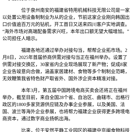
位于泉州南安的福建省特用机械科技无限公司是一家
以处置公用设备制制业为从的企业，节前这家企业刚向韩国出
口价值逾百万元的钻机，开工首日又送来四川客户实地调查。
“海外市场对高端配备需求兴旺，本年出口额无望大幅增加。”
公司担任人暗示。
福建各地还通过举办对接勾当，帮帮企业拓市场。2
月8日，2025年首届侨商供需对接勾当正在福州举办。设置了
供需对接交换区，30家省内企业现场展现了新产物；促成8家
企业告竣意向合做，涵盖家居建材、食物等多个制制业范畴，
无效鞭策我省特色财产取省外、国外涉企资本精准对接。
本年3月，第五届中国跨境电商买卖会还将正在福州
举办，截至目前，来自全国28个省、自治区、曲辖市、出格行
政区的1800多家货源供应链及办事企业参展，以及美国、法
国、波兰等海外企业参展，也将帮力福建企业获得更多跨境电
商资本，通过数字商业扬帆出海。
比来，位于安然平静工业园区的福建中京闽食物科技