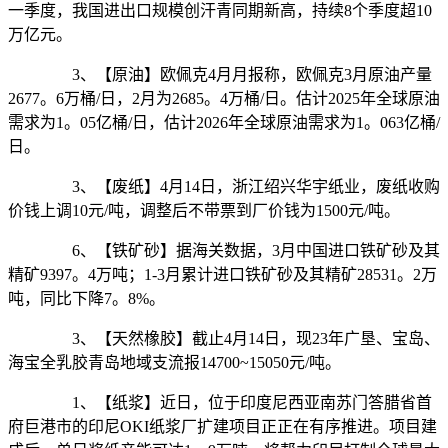
一季度，我国进出口规模创汗青同期新高，持续8个季度超10
万亿元。
3、【原油】欧佩克4月月报称，欧佩克3月原油产量
2677。6万桶/日，2月为2685。4万桶/日。估计2025年全球原油
需求为1。05亿桶/日，估计2026年全球原油需求为1。063亿桶/
日。
3、【废纸】4月14日，浙江绍兴华宇纸业，废纸收购
价钱上调10元/吨，调整后不带票到厂价钱为1500元/吨。
6、【铁矿砂】据海关数据，3月中国进口铁矿砂及其
精矿9397。4万吨；1-3月累计进口铁矿砂及其精矿28531。2万
吨，同比下降7。8%。
3、【天然橡胶】截止4月14日，现23年广垦、宝岛、
海宝全乳胶青岛地域支流报14700~15050元/吨。
1、【纸浆】近日，位于印度尼西亚南苏门答腊省首
府巨港市的印尼OKI纸浆厂扩建项目正正在有序推进。项目建