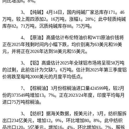
同比增加6。8%。
3、【纯碱】4月14日，国内纯碱厂家总库存171。46
万吨，较上周四添加2。16万吨，涨幅1。28%；此中轻质纯碱
库存82。71万吨，沉质纯碱库存88。75万吨。
4、【原油】高盛估计布伦特油价和WTI原油价钱将
正在2025年残剩时间内小幅下跌，均价别离为63美元和59美
元，并将正在2026年达到58美元和55美元。
3、【铝】高盛估计2025年全球铝市场将呈现58万吨
的过剩，此前估计为欠缺7。6万吨。估计到2025年第三季度铝
价将跌至每吨2000美元的月度平均低点。
7、【棕榈油】3月份棕榈油进口量424599吨，较2月
份的373549吨增加13。7%。正在2023/24年度，印度平均每月
进口75万吨棕榈油。
3、【纺织】据海关数据，按美元计，3月，纺织服拆
出口234亿美元，增加12。9%，环比增加80。8%，此中纺织
品出口120。5亿美元，增加16。4%，环比增加93。7%，服拆