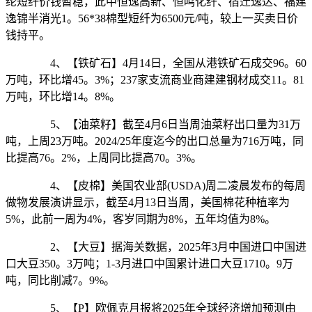
纶短纤价钱暂稳，此中恒逸高新、恒鸣化纤、宿迁逸达、福建
逸锦半消光1。56*38棉型短纤为6500元/吨，较上一买卖日价
钱持平。
4、【铁矿石】4月14日，全国从港铁矿石成交96。60
万吨，环比增45。3%；237家支流商业商建建钢材成交11。81
万吨，环比增14。8%。
5、【油菜籽】截至4月6日当周油菜籽出口量为31万
吨，上周23万吨。2024/25年度迄今的出口总量为716万吨，同
比提高76。2%，上周同比提高70。3%。
4、【皮棉】美国农业部(USDA)周二凌晨发布的每周
做物发展演讲显示，截至4月13日当周，美国棉花种植率为
5%，此前一周为4%，客岁同期为8%，五年均值为8%。
2、【大豆】据海关数据，2025年3月中国进口中国进
口大豆350。3万吨；1-3月进口中国累计进口大豆1710。9万
吨，同比削减7。9%。
5、【P】欧佩克月报将2025年全球经济增加预测由