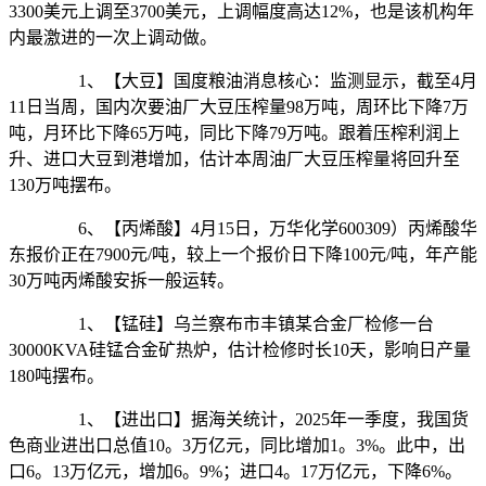
3300美元上调至3700美元，上调幅度高达12%，也是该机构年
内最激进的一次上调动做。
1、【大豆】国度粮油消息核心：监测显示，截至4月
11日当周，国内次要油厂大豆压榨量98万吨，周环比下降7万
吨，月环比下降65万吨，同比下降79万吨。跟着压榨利润上
升、进口大豆到港增加，估计本周油厂大豆压榨量将回升至
130万吨摆布。
6、【丙烯酸】4月15日，万华化学600309）丙烯酸华
东报价正在7900元/吨，较上一个报价日下降100元/吨，年产能
30万吨丙烯酸安拆一般运转。
1、【锰硅】乌兰察布市丰镇某合金厂检修一台
30000KVA硅锰合金矿热炉，估计检修时长10天，影响日产量
180吨摆布。
1、【进出口】据海关统计，2025年一季度，我国货
色商业进出口总值10。3万亿元，同比增加1。3%。此中，出
口6。13万亿元，增加6。9%；进口4。17万亿元，下降6%。