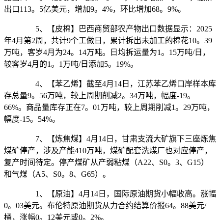
出口113。5亿美元，增加9。4%，环比增加68。9%。
5、【皮棉】巴西商贸部农产物出口数据显示：2025
年4月第2周，共计9个工做日，累计拆出未加工的棉花10。39
万吨，客岁4月为24。14万吨。日均拆运量为1。15万吨/日，
较客岁4月的1。1万吨/日添加5。19%。
4、【苯乙烯】截至4月14日，江苏苯乙烯口岸样本库
存总量9。56万吨，较上周期削减2。34万吨，幅度-19。
66%。商品量库存正在7。01万吨，较上周期削减1。29万吨，
幅度-15。54%。
7、【炼焦煤】4月14日，甘肃支流大矿旗下三座炼焦
煤矿停产，涉及产能410万吨，煤矿配套洗煤厂也对应停产，
复产时间待定。停产煤矿从产弱粘煤（A22、S0。3、G15）
和气煤（A5、S0。8、G65）。
1、【原油】4月14日，国际原油期货小幅收高。涨幅
0。03美元。布伦特原油期货从力合约结算价报64。88美元/
桶，涨幅0。12美元或0。2%。