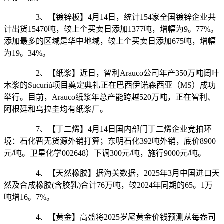
3、【镀锌板】4月14日，统计154家全国镀锌企业共
计出货15470吨，较上个买卖日添加1377吨，增幅为9。77%。
添加最多的区域是华中地域，较上个买卖日添加675吨，增幅
为19。34%。
2、【纸浆】近日，智利Arauco公司年产350万吨阔叶
木浆的Sucuriú项目奠定典礼正在巴西伊诺森西亚（MS）成功
举行。目前，Arauco纸浆年总产能跨越520万吨，正在智利、
阿根廷和乌拉圭均有纸浆厂。
7、【丁二烯】4月14日国内部门丁二烯企业竞拍环
境：石化暂无货源外销打算；东明石化392吨外销，底价8900
元/吨。卫星化学002648）下调300元/吨，施行9000元/吨。
4、【天然橡胶】据海关数据，2025年3月中国进口天
然及合成橡胶(含胶乳)合计76万吨，较2024年同期的65。1万
吨增16。7%。
4、【黄金】高盛将2025岁尾黄金价钱预测从每盎司