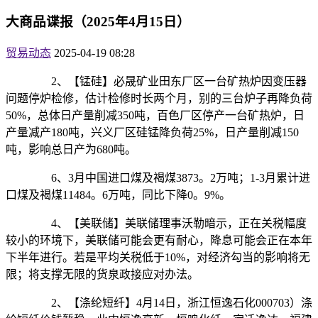
大商品谍报（2025年4月15日）
贸易动态
2025-04-19 08:28
2、【锰硅】必晟矿业田东厂区一台矿热炉因变压器
问题停炉检修，估计检修时长两个月，别的三台炉子再降负荷
50%，总体日产量削减350吨，百色厂区停产一台矿热炉，日
产量减产180吨，兴义厂区硅锰降负荷25%，日产量削减150
吨，影响总日产为680吨。
6、3月中国进口煤及褐煤3873。2万吨；1-3月累计进
口煤及褐煤11484。6万吨，同比下降0。9%。
4、【美联储】美联储理事沃勒暗示，正在关税幅度
较小的环境下，美联储可能会更有耐心，降息可能会正在本年
下半年进行。若是平均关税低于10%，对经济勾当的影响将无
限；将支撑无限的货泉政接应对办法。
2、【涤纶短纤】4月14日，浙江恒逸石化000703）涤