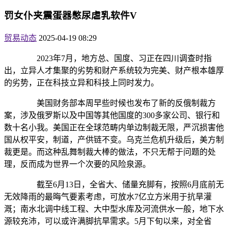
罚女仆夹震蛋器憋尿虐乳软件V
贸易动态
2025-04-19 08:29
2023年7月，地方总、国度、习正在四川调查时指
出，立异人才集聚的劣势和财产系统较为完美、财产根本雄厚
的劣势，正在科技立异和科技上同时发力。
美国财务部本周早些时候也发布了新的反俄制裁方
案，涉及俄罗斯以及中国等其他国度的300多家公司、银行和
数十名小我。美国正在全球范畴内单边制裁无限，严沉损害他
国从权平安，制道，产供链不变。乌克兰危机升级后，美方制
裁更是。而这种乱舞制裁大棒的做法，不只无帮于问题的处
理，反而成为世界一个次要的风险泉源。
截至6月13日，全省大、储量充脚有，按照6月底前无
无效降雨的最晦气要素考虑，可放水7亿立方米用于抗旱灌
溉；南水北调中线工程、大中型水库及河流供水一般，地下水
源较充沛，可以或许满脚抗旱需求。5月下旬以来，对全省