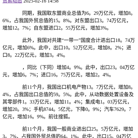
贸易动态
2025-02-16 14:58
同期，我国取东盟商业总值为6。29万亿元，增加8。
6%，占我国外贸总值的15。8%。对东盟出口3。74万亿元，
增加12。7%；自东盟进口2。55万亿元，增加3%。
此外，我国对共建“一带一”国度合计进出口18。74万
亿元，增加6%。此中，出口10。52万亿元，增加8。2%；进
口8。22万亿元，增加3。4%。
，同比（下同）增加4。9%。此中，出口23。04万亿
元，增加6。7%；进口16。75万亿元，增加2。4%。
前11个月，我国出口机电产物13。7万亿元，增加8。
4%，占我国出口总值的59。5%。此中，从动数据处置设备及
其零部件1。33万亿元，增加11。4%；集成电1。03万亿元，
增加20。3%；手机8744。5亿元，下降0。9%；汽车7629。7
亿元，增加16。9%。前往搜狐。
前11个月，我国一般商业进出口25。5万亿元，增加
3。7%，占我国外贸总值的64。1%。此中，出口15。04万亿