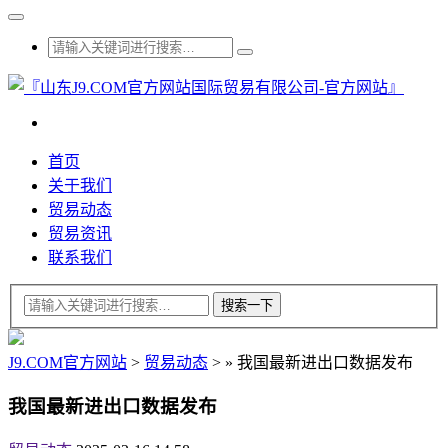
首页
关于我们
贸易动态
贸易资讯
联系我们
J9.COM官方网站
>
贸易动态
>
»
我国最新进出口数据发布
我国最新进出口数据发布