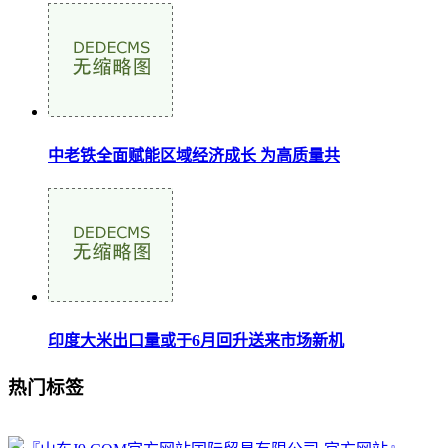
中老铁全面赋能区域经济成长 为高质量共
印度大米出口量或于6月回升送来市场新机
热门标签