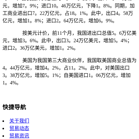
元，增加7。9%；进口10。46万亿元，下降1。8%。同期，加
工商业进出口7。22万亿元，占18。1%。此中，出口4。58万
亿元，增加1。8%；进口2。64万亿元，增加6。9%。
按美元计价，前11个月，我国进出口总值5。6万亿美
元，增加3。6%。此中，出口3。24万亿美元，增加5。4%；
进口2。36万亿美元，增加1。2%。
美国为我国第三大商业伙伴，我国取美国商业总值为
4。44万亿元，增加4。2%，占11。2%。此中，对美国出口
3。38万亿元，增加5。1%；自美国进口1。06万亿元，增加
1。4%。
快捷导航
关于我们
贸易动态
贸易资讯