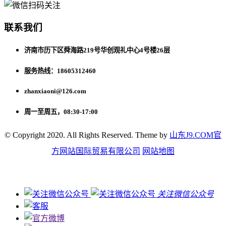
联系我们
济南市历下区舜海路219号华创观礼中心4号楼26层
服务热线：18605312460
zhanxiaoni@126.com
周一至周五，08:30-17:00
© Copyright 2020. All Rights Reserved. Theme by
山东J9.COM官
方网站国际贸易有限公司
网站地图
关注微信公众号