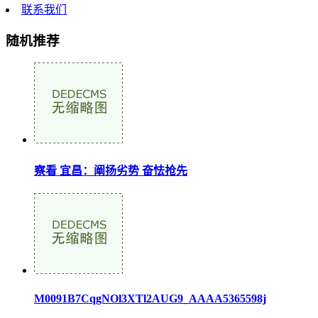
联系我们
随机推荐
察看 宜昌：阐扬劣势 奋怯抢先
M0091B7CqgNOl3XTl2AUG9_AAAA5365598j