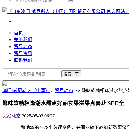
首页
关于我们
贸易动态
贸易资讯
联系我们
澳门·威尼斯人（中国）
>
贸易动态
>
»
趣味软糖相逢潮水甜点好
趣味软糖相逢潮水甜点好丽友果滋果点喜获iSEE全
贸易动态
2025-05-03 06:27
和地域的4678个参评案例，好丽友旗下软糖新秀果滋果点喜