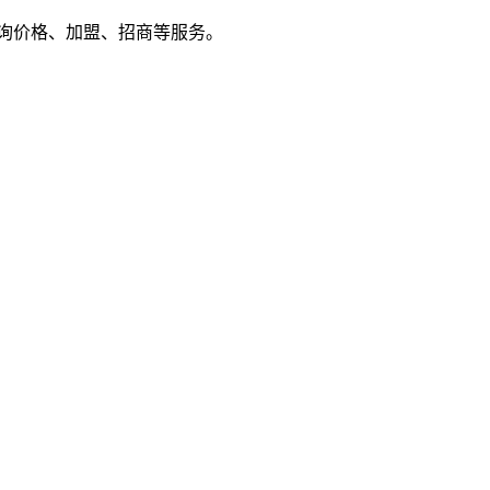
户来电咨询价格、加盟、招商等服务。