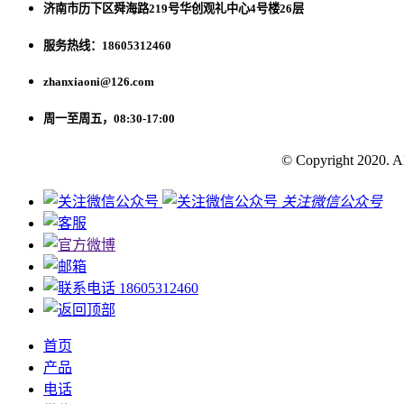
济南市历下区舜海路219号华创观礼中心4号楼26层
服务热线：18605312460
zhanxiaoni@126.com
周一至周五，08:30-17:00
© Copyright 2020. A
关注微信公众号
18605312460
首页
产品
电话