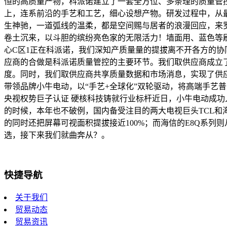
恒的高质量产物，科派诺建立了一套全方位、多条理的质量管
上，连系前沿的手艺和工艺，细心设想产物。研发过程中，从
生神驰，一道弧线的温柔，都是空间赐与居者的浪漫回应，来罗
卷土沉来，以斗胆的缤纷亮色家的无限活力！墙面用、蓝色等
心C区1正在科派诺，我们深知产质量量的提拔离不开各方的
应商的合做是科派诺质量管控的主要环节。我们取供应商成立
度。同时，我们取供应商共享质量数据和市场消息，实现了供应
带领品牌小牛电动，以“手艺+全球化”双轮驱动，将高端手艺
央视权势巨子认证 硬核科技铸就行业标杆近日，小牛电动成功
的时候，本年也不破例，国内备受注目的两大电视巨头TCL和海
的同时还把屏幕可视面积提拔接近100%；而海信的E8Q系
选，接下来我们就曲奔从？。
快捷导航
关于我们
贸易动态
贸易资讯