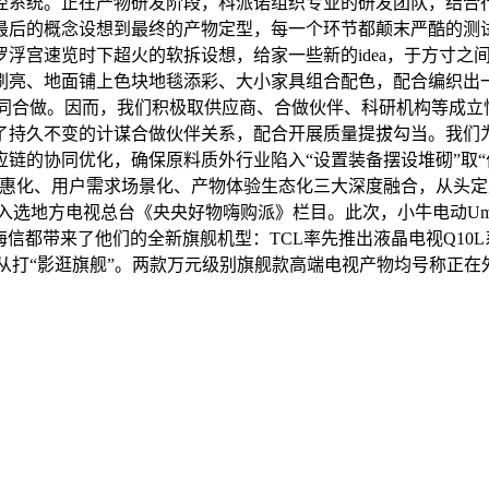
控系统。正在产物研发阶段，科派诺组织专业的研发团队，结合
最后的概念设想到最终的产物定型，每一个环节都颠末严酷的测
浮宫速览时下超火的软拆设想，给家一些新的idea，于方寸之间
刷亮、地面铺上色块地毯添彩、大小家具组合配色，配合编织出
协同合做。因而，我们积极取供应商、合做伙伴、科研机构等成立
了持久不变的计谋合做伙伴关系，配合开展质量提拔勾当。我们
链的协同优化，确保原料质外行业陷入“设置装备摆设堆砌”取“
普惠化、用户需求场景化、产物体验生态化三大深度融合，从头定
入选地方电视总台《央央好物嗨购派》栏目。此次，小牛电动Um
信都带来了他们的全新旗舰机型：TCL率先推出液晶电视Q10L
列则从打“影逛旗舰”。两款万元级别旗舰款高端电视产物均号称正