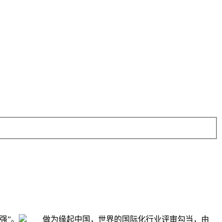
强”。
做为缘起中国，世界的国际化行业评审勾当，由