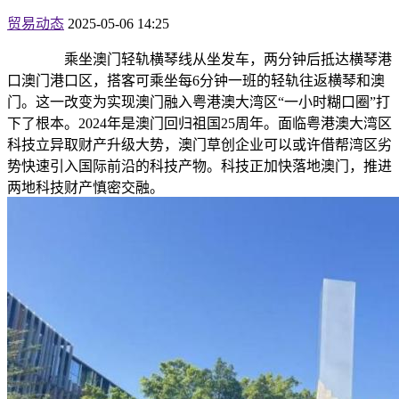
贸易动态
2025-05-06 14:25
乘坐澳门轻轨横琴线从坐发车，两分钟后抵达横琴港
口澳门港口区，搭客可乘坐每6分钟一班的轻轨往返横琴和澳
门。这一改变为实现澳门融入粤港澳大湾区“一小时糊口圈”打
下了根本。2024年是澳门回归祖国25周年。面临粤港澳大湾区
科技立异取财产升级大势，澳门草创企业可以或许借帮湾区劣
势快速引入国际前沿的科技产物。科技正加快落地澳门，推进
两地科技财产慎密交融。