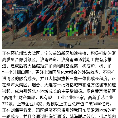
正在环杭州湾大湾区，宁波前湾新区加速扶植，积极打制沪浙
高质量合做引领区。沪甬通道、沪舟甬通道前期工做有序推
进，建成后将大幅缩短沪甬两地时空距离，构成沪、杭、甬
“一小时糊口圈”，更好上海国际化大都会的外溢效应，不只推
进湾区的融合成长，并且大幅提拔长三角一体化成长程度。正
在渤海大湾区，烟台、大连等一批万亿城市和准万亿城市加速
兴起，成为引领北方地域成长的主要增加极。烟台黄渤海新区
“高精尖”财产集聚，现有规上工业企业506家，高新手艺企业
727家，上市企业14家，规模以上工业总产值冲破3400亿元。
正在刘保奎看来，湾区经济不只将引领我国东部沿海地域的新
一轮成长，并且会通过陆海新通道，陆海联动效应，带动部内