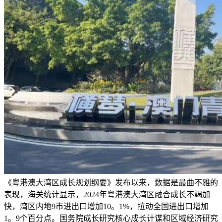
《粤港澳大湾区成长规划纲要》发布以来，数据是最曲不雅的
表现，海关统计显示，2024年粤港澳大湾区融合成长不竭加
快，湾区内地9市进出口增加10。1%，拉动全国进出口增加
1。9个百分点。国务院成长研究核心成长计谋和区域经济研究