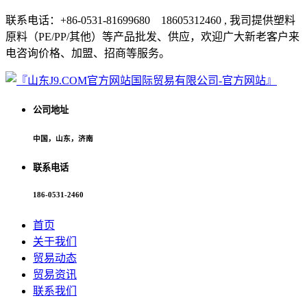
联系电话：+86-0531-81699680 18605312460 , 我司提供塑料
原料（PE/PP/其他）等产品批发、供应，欢迎广大新老客户来
电咨询价格、加盟、招商等服务。
公司地址
中国，山东，济南
联系电话
186-0531-2460
首页
关于我们
贸易动态
贸易资讯
联系我们