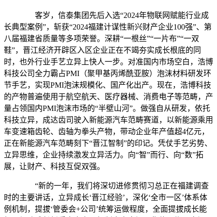
客岁，信泰集团先后入选“2024年物联网赋能行业成
长典型案例”，斩获“2024福建计谋性新兴财产企业100强”、第
八届福建省质量等多项荣誉。深耕“一根丝”“一片布”“一双
鞋”，晋江经济开辟区入区企业正在不竭夯实成长根底的同
时，也外行业手艺立异上快人一步。对准国内市场空白，浩博
科技公司全力霸占PMI（聚甲基丙烯酰亚胺）泡沫材料研发环
节手艺，实现PMI泡沫规模化、国产化出产。现在，浩博科技
的产物普遍使用于航空航天、医疗器械、消费电子等范畴，产
量占领国内PMI泡沫市场的“半壁山河”。做强自从研发，依托
科技立异，成达齿司驶入新能源汽车范畴赛道，以新能源乘用
车变速箱齿轮、齿轴为拳头产物，带动企业年产值超4亿元，
正在新能源汽车范畴刻下“晋江智制”的印记。凭仗手艺劣势、
立异思维，企业持续激发立异活力。向“智”而行、向“数”拓
展，让财产、科技互促双强。
“新的一年，我们将深切进修贯彻习总正在福建调查
时的主要讲话，立异成长‘晋江经验’，深化‘全市一区’体系体
例机制，提拔‘管委会+公司’统筹运做程度，全面提拔成长能