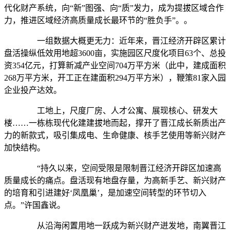
代化财产系统，向“新”图强、向“质”发力，成为提拔区域合作
力，推进区域经济高质量成长最环节的“胜负手”。‍‍。
一组数据大概更无力：近年来，晋江经济开辟区累计
盘活操纵低效用地超3600亩，实施园区尺度化项目63个、总投
资354亿元，打算新减产业空间704万平方米（此中，建成面积
268万平方米，开工正在建面积294万平方米），鞭策81家入园
企业投产达效。
工地上，尺度厂房、人才公寓、展现核心、研发大
楼……一栋栋现代化建建拔地而起，撑开了晋江成长新质出产
力的新款式，吸引集成电、生命健康、核手艺使用等新兴财产
加快结构。
“持久以来，空间受限是限制晋江经济开辟区加速高
质量成长的痛点。盘活现有地盘存量，为高新手艺、新兴财产
的培育和引进建好‘凤凰巢’，是加速空间转型的环节切入
点。”许国鑫说。
从沿海闲置用地一跃成为新兴财产迸发地，南翼晋江