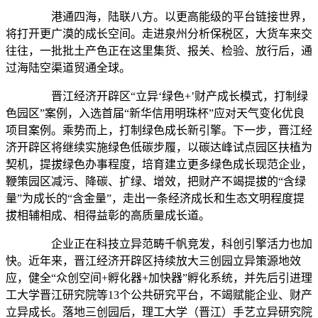
港通四海，陆联八方。以更高能级的平台链接世界，
将打开更广漠的成长空间。走进泉州分析保税区，大货车来交
往往，一批批土产色正在这里集货、报关、检验、放行后，通
过海陆空渠道贸通全球。
晋江经济开辟区“立异‘绿色+’财产成长模式，打制绿
色园区”案例，入选首届“新华信用明珠杯”应对天气变化优良
项目案例。乘势而上，打制绿色成长新引擎。下一步，晋江经
济开辟区将继续实施绿色低碳步履，以碳达峰试点园区扶植为
契机，提拔绿色办事程度，培育建立更多绿色成长现范企业，
鞭策园区减污、降碳、扩绿、增效，把财产不竭提拔的“含绿
量”为成长的“含金量”，走出一条经济成长和生态文明程度提
拔相辅相成、相得益彰的高质量成长道。
企业正在科技立异范畴千帆竞发，科创引擎活力也加
快。近年来，晋江经济开辟区持续放大三创园立异策源地效
应，健全“众创空间+孵化器+加快器”孵化系统，并先后引进理
工大学晋江研究院等13个公共研究平台，不竭赋能企业、财产
立异成长。落地三创园后，理工大学（晋江）手艺立异研究院