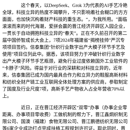
这个春天，以DeepSeek、Grok 3为代表的AI手艺冷艳
全球，科技立异的热度不竭攀升，不只影响着社会糊口的方方
面面，也加快沉构着财产科技的重生态。“，为我所用。”面临
滚滚而来的时代海潮，爱拼会赢的晋江经济开辟区入园企业，
一贯长于自动拥抱科技立异的“春天”。正在不久前召开的第二
届中国侨智成长大会上，7项2024年福建省“揭榜挂帅”严沉专
项项目签约。信泰集团“针织行业数字出产大模子环节手艺及
使用”项目位列此中。据悉，该项目努力于冲破针织行业数字
出产大模子环节手艺瓶颈，避免行业过度依赖国外工业软件的
“卡脖子”风险。得益于对行业的深耕和对科技立异的，近年
来，信泰集团已成为国内最具合作力和立异力的鞋服高新材料
和纺织全财产链工业互联网全体处理方案的供应商，参取制定
了国度及行业尺度7项，高新手艺产物收入占全年营收70%以
上。
近日，正在晋江经济开辟区“双零”办事（办事企业零
距离、办事项目零收费）工做机制的帮力下，晋江鑫炯织制无
限公司、国澳（福建）食物无限公司、晋江鹏德纺织无限公司
等6家企业成功打点完成扶植工程规划许可证。取此同时，晋