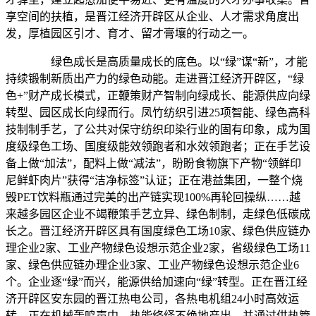
享空间的扶植，是晋江经济开辟区从企业、人才需求角度出
发，厚植园区引才、育才、留才膏壤的行动之一。
绿色成长是高质量成长的底色。以“绿”谋“新”，才能
持续锻制新质出产力的绿色动能。走进晋江经济开辟区，“绿
色+”财产成长模式，正鞭策财产智制向绿成长、能源供应向绿
转型、园区成长向绿而行。凤竹纺织引进25项智能、绿色高科
技制制手艺，了公共对保守纺织印染行业的固有印象，成为国
度级绿色工场、国度级能效领跑者和水效领跑者；正在手艺设
备上做“加法”，配料上做“减法”，盼盼食物旗下产物“领鲜印
尼鲜虾肉片”获得“洁净标签”认证；正在港益集团，一整个烧
毁PET饮料瓶通过完美的出产链实现100%再轮回操纵……越
来越多园区企业不竭鞭策手艺立异、绿色制制，走绿色低碳成
长之。晋江经济开辟区具有国度绿色工场10家、绿色供应链办
理企业2家、工业产物绿色设想示范企业2家，省级绿色工场11
家、绿色供应链办理企业3家、工业产物绿色设想示范企业6
个。企业逐“绿”而兴，能源供给加速向“绿”转型。正在晋江经
济开辟区安东园的晋江热电公司，各热电机组24小时高效运
转。正在机械轰鸣声中，热能络绎不绝地产出，并通过供热管