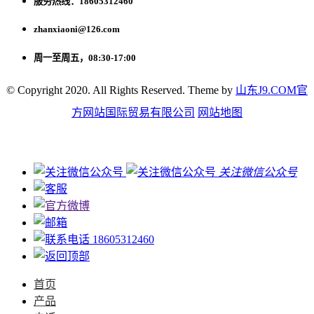
服务热线：18605312460
zhanxiaoni@126.com
周一至周五，08:30-17:00
© Copyright 2020. All Rights Reserved. Theme by
山东J9.COM官
方网站国际贸易有限公司
网站地图
关注微信公众号
18605312460
首页
产品