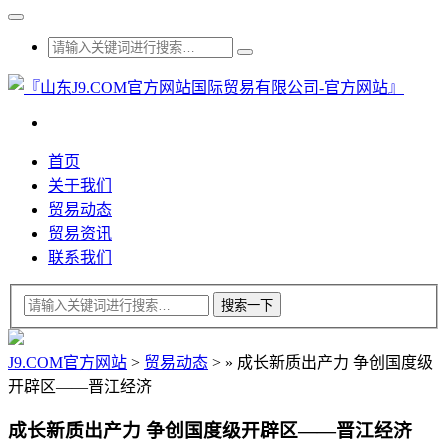
首页
关于我们
贸易动态
贸易资讯
联系我们
J9.COM官方网站
>
贸易动态
>
»
成长新质出产力 争创国度级
开辟区——晋江经济
成长新质出产力 争创国度级开辟区——晋江经济