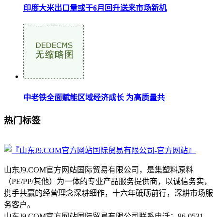
印度大米出口量或于6月回升送来市场新机
中老铁全面赋能区域经济成长 为高质量共
热门标签
山东J9.COM官方网站国际贸易有限公司，是集塑料原料
（PE/PP/其他）为一体的专业产品服务提供商，以诚信务实，
携手共赢的经营理念深耕细作，十六年砥砺前行，深耕市场服
务客户。
山东J9.COM官方网站国际贸易有限公司联系电话：86-0531-