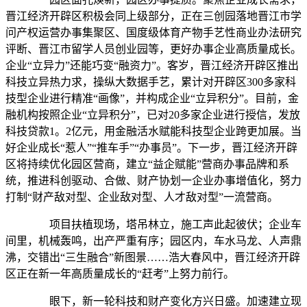
晋江经济开辟区积极会同上级部分，正在三创园落地晋江市学
问产权运营办事集聚区、国度级体育产物手艺性商业办法研究
评断、晋江市留学人员创业园等，更好办事企业高质量成长。
企业“立异力”还能巧变“融资力”。客岁，晋江经济开辟区推出
科技立异热力求，操纵大数据手艺，累计对开辟区300多家科
技型企业进行精准“画像”，并构成企业“立异积分”。目前，金
融机构按照企业“立异积分”，已对20多家企业进行授信，发放
科技贷款1。2亿元，用金融活水赋能科技型企业跨更加展。当
好企业成长“惹人”“推车手”“办事员”。下一步，晋江经济开辟
区将持续优化园区营商，建立“益企赋能”营商办事品牌和系
统，推进科创驱动、合做、财产协划一企业办事增值化，努力
打制“财产敌对型、企业敌对型、人才敌对型”一流营商。
项目扶植现场，塔吊林立，施工声此起彼伏；企业车
间里，机械轰鸣，出产严重有序；园区内，车水马龙、人声鼎
沸，交错出“三生融合”新图景……浩大春风中，晋江经济开辟
区正在新一年高质量成长的“赶考”上努力前行。
眼下，新一轮科技和财产变化方兴日盛。加速建立现