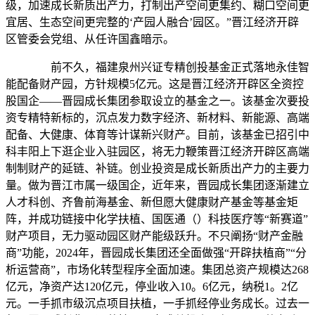
级，加速成长新质出产力，打制出产空间更集约、糊口空间更
宜居、生态空间更完整的‘产园人融合’园区。”晋江经济开辟
区管委会党组、从任许国鑫暗示。
前不久，福建泉州兴证专精创投基金正式落地永佳智
能配备财产园，方针规模5亿元。这是晋江经济开辟区全资控
股国企——晋园成长集团参取设立的基金之一。该基金次要投
资专精特新标的，沉点发力数字经济、新材料、新能源、高端
配备、大健康、体育等计谋新兴财产。目前，该基金已招引中
科丰阳上下逛企业入驻园区，将无力鞭策晋江经济开辟区高端
制制财产的延链、补链。创业投资是成长新质出产力的主要力
量。做为晋江市属一级国企，近年来，晋园成长集团逐渐建立
人才科创、齐鲁前海基金、新但愿大健康财产基金等基金矩
阵，并成功链接中化学扶植、国医通（）科技医疗等“新赛道”
财产项目，无力驱动园区财产能级跃升。不只阐扬“财产金融
商”功能，2024年，晋园成长集团还全面做强“开辟扶植商”“分
析运营商”，市场化转型程序全面加速。集团总资产规模达268
亿元，净资产达120亿元，停业收入10。6亿元，纳税1。2亿
元。一手抓市级沉点项目扶植，一手抓经停业务成长。过去一