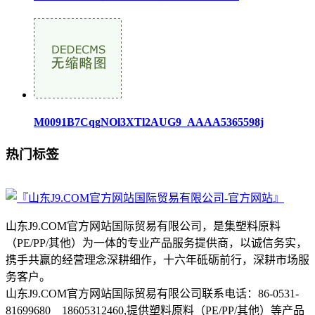
M0091B7CqgNOl3XTl2AUG9_AAAA5365598j
热门标签
山东J9.COM官方网站国际贸易有限公司，是集塑料原料
（PE/PP/其他）为一体的专业产品服务提供商，以诚信务实，
携手共赢的经营理念深耕细作，十六年砥砺前行，深耕市场服
务客户。
山东J9.COM官方网站国际贸易有限公司联系电话：86-0531-
81699680 18605312460,提供塑料原料（PE/PP/其他）等产品