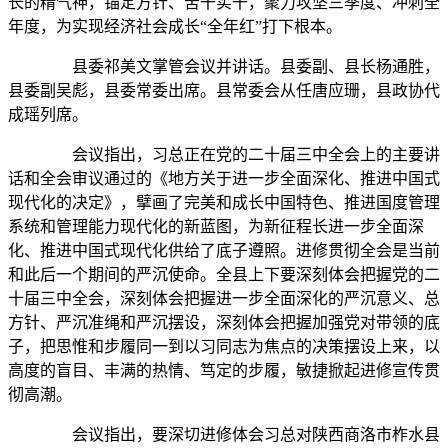
长的精气神，锚定方针、苦干实干，聚力攻坚三季度、冲刺全
年度，为实现经济社会成长“全年红”打下根本。
县委祁美文掌管会议并讲话。县委副、县长杨通胜，
县委副吴彪，县委常委出席。县常委会从任唐应珊，县政协代
成瑶列席。
会议指出，习总正在党的二十届三中全会上的主要讲
话和全会审议通过的《地方关于进一步全面深化、推进中国式
现代化的决定》，擘画了完美和成长中国特色、推进国度管理
系统和管理能力现代化的新蓝图，为新征程长进一步全面深
化、推进中国式现代化供给了底子遵照。进修贯彻全会是当前
和此后一个期间的严沉使命。全县上下要深刻体会把握党的二
十届三中全会，深刻体会把握进一步全面深化的严沉意义、总
方针、严沉准绳和严沉摆设，深刻体会把握加强党对带领的底
子，把思惟和步履同一到以习同志为焦点的决策摆设上来，以
高度的盲目、丰满的热情、笃定的步履，敏捷掀起进修宣传贯
彻高潮。
会议指出，要深切进修体会习总对陕西商洛市柞水县