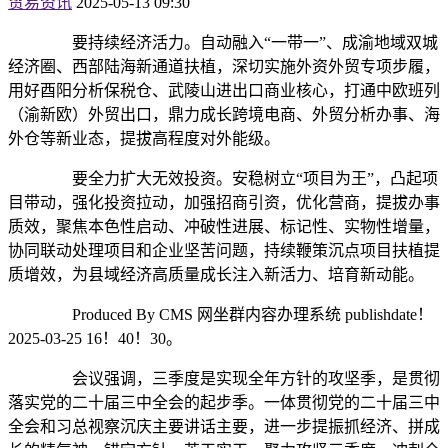
贸易资讯
2025-05-13 09:30
要持续经济活力。自动融入“一带一”、成渝地域双城
经济圈、西部陆海新通道扶植，深切实施外资外贸专项步履，
用好酉阳分析保税仓、武陵山进出口商业核心，打通中欧班列
（渝新欧）外贸出口，鼎力成长跨境电商、外贸分析办事、海
外仓等新业态，提拔高程度对外能级。
要全力扩大无效投资。安稳树立“项目为王”，凸起项
目带动，强化投资拉动，加强招商引资，优化营商，提拔办事
质效，聚焦本色性启动、冲破性进展、标记性、实物性增量，
协同联动处理项目和企业坚苦问题，持续鞭策沉点项目扶植提
质增效，为县域经济高质量成长注入新活力、培育新动能。
Produced By CMS 网坐群内容办理系统 publishdate！
2025-03-25 16！40！30。
会议强调，三季度是实现全年方针的攻坚季，是贯彻
落实党的二十届三中全会的起步季。一体贯彻党的二十届三中
全会和习总视察沉庆主要讲话主要，进一步提振抓经济、拼成