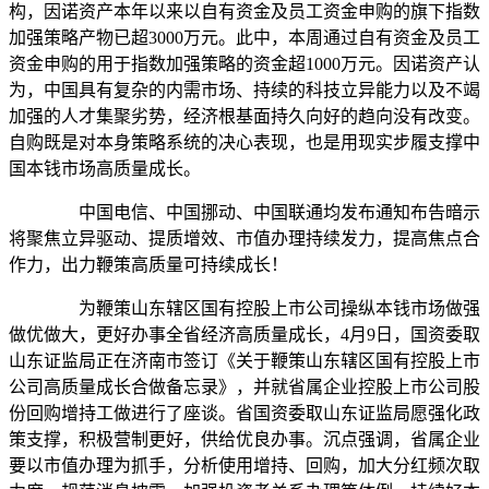
构，因诺资产本年以来以自有资金及员工资金申购的旗下指数
加强策略产物已超3000万元。此中，本周通过自有资金及员工
资金申购的用于指数加强策略的资金超1000万元。因诺资产认
为，中国具有复杂的内需市场、持续的科技立异能力以及不竭
加强的人才集聚劣势，经济根基面持久向好的趋向没有改变。
自购既是对本身策略系统的决心表现，也是用现实步履支撑中
国本钱市场高质量成长。
中国电信、中国挪动、中国联通均发布通知布告暗示
将聚焦立异驱动、提质增效、市值办理持续发力，提高焦点合
作力，出力鞭策高质量可持续成长！
为鞭策山东辖区国有控股上市公司操纵本钱市场做强
做优做大，更好办事全省经济高质量成长，4月9日，国资委取
山东证监局正在济南市签订《关于鞭策山东辖区国有控股上市
公司高质量成长合做备忘录》，并就省属企业控股上市公司股
份回购增持工做进行了座谈。省国资委取山东证监局愿强化政
策支撑，积极营制更好，供给优良办事。沉点强调，省属企业
要以市值办理为抓手，分析使用增持、回购，加大分红频次取