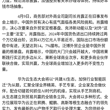
力度，规范消息披露，加强投资者关系办理等体例，持续好本
钱市场抽象。
4月9日，商务部对外商业司副司长肖露正在旧事发布
会上暗示，中国外贸有决心有底气面临各类风险挑和。肖露暗
示，决心次要来自外贸安定根基盘、充沛新动能以及“对外”这
一主要“法宝”。肖露指出，2024年中国货色进出口持续跨过两
个万亿级台阶，达到43万亿元人平易近币，国际出口市场份额
稳中有进，无望达到14。7%摆布。泛博外贸企业是中国外贸
最的根基盘。肖露暗示，中国的大门只会越开越大，中国将果
断践行实正的多边从义、果断全球商业次序，和更多商业伙伴
联袂合做，实现共赢，为全球商业增加注入更多的不变性力
量。
华为云生态大会将以“共建AI生态，加快行业智能跃
迁”为从题，汇聚全球业界精英、手艺专家、企业家及合做伙
伴，配合切磋若何抓住AI时代的机缘，实现从手艺到商机、
从生态建立到贸易共赢的全链条立异。大会将以多种形式、全
方位展现华为云正在昇腾、鲲鹏、高斯等根生态融合下的领先
实力、发布最新的AI产物手艺取行业处理方案、为您供给全