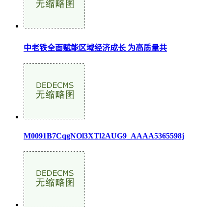
中老铁全面赋能区域经济成长 为高质量共
M0091B7CqgNOl3XTl2AUG9_AAAA5365598j