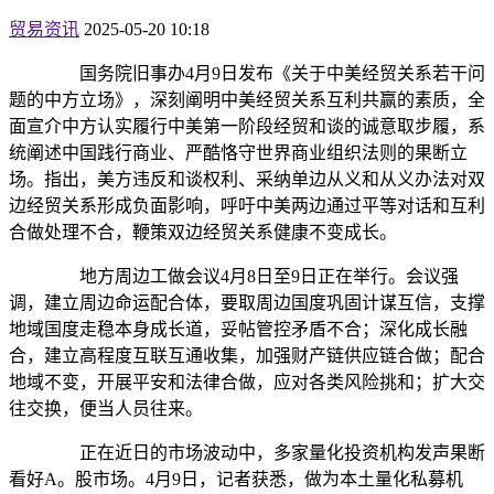
贸易资讯
2025-05-20 10:18
国务院旧事办4月9日发布《关于中美经贸关系若干问
题的中方立场》，深刻阐明中美经贸关系互利共赢的素质，全
面宣介中方认实履行中美第一阶段经贸和谈的诚意取步履，系
统阐述中国践行商业、严酷恪守世界商业组织法则的果断立
场。指出，美方违反和谈权利、采纳单边从义和从义办法对双
边经贸关系形成负面影响，呼吁中美两边通过平等对话和互利
合做处理不合，鞭策双边经贸关系健康不变成长。
地方周边工做会议4月8日至9日正在举行。会议强
调，建立周边命运配合体，要取周边国度巩固计谋互信，支撑
地域国度走稳本身成长道，妥帖管控矛盾不合；深化成长融
合，建立高程度互联互通收集，加强财产链供应链合做；配合
地域不变，开展平安和法律合做，应对各类风险挑和；扩大交
往交换，便当人员往来。
正在近日的市场波动中，多家量化投资机构发声果断
看好A。股市场。4月9日，记者获悉，做为本土量化私募机