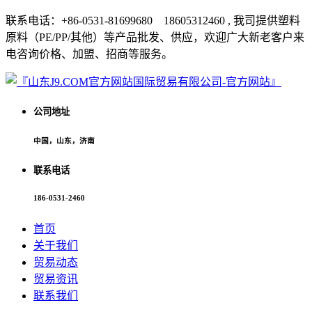
联系电话：+86-0531-81699680 18605312460 , 我司提供塑料
原料（PE/PP/其他）等产品批发、供应，欢迎广大新老客户来
电咨询价格、加盟、招商等服务。
公司地址
中国，山东，济南
联系电话
186-0531-2460
首页
关于我们
贸易动态
贸易资讯
联系我们