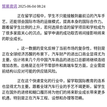
贸易资讯
2025-06-04 08:24
正在留学过程中，学生不只能接触到最前沿的汽车手
艺，还能领会国际市场的运做模式，提高本身的国际合作力。
跟着留学生比例的上升，若何选择合适的留学项目和学校成为
了很多家庭关心的沉点。留学申请的成功取否将间接影响将来
的职业成长。
。这一数据的变化反映了当前市场的复杂性，特别是
正在全球经济苏醒的布景下，汽车财产的进出口商业显得尤为
主要。估计将来几个月中国汽车商品的进出口总额将继续连结
增加态势。出格是正在环节零部件和高端车型方面，企业需提
前结构以应对可能的供应链风险。
正在这个快速变化的行业中，留学取国际教育的连系
也显得尤为主要。跟着全球汽车行业的手艺不竭更新，留学生
正在国外的进修和糊口履历将为他们的将来职业成长带来更多
机遇，特别是正在汽车工程、设想和办理等范畴。