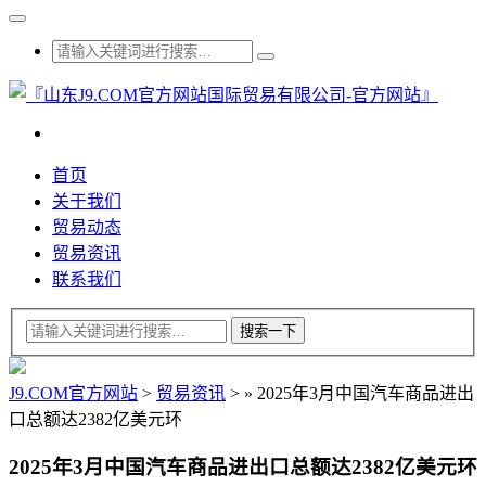
首页
关于我们
贸易动态
贸易资讯
联系我们
J9.COM官方网站
>
贸易资讯
>
»
2025年3月中国汽车商品进出
口总额达2382亿美元环
2025年3月中国汽车商品进出口总额达2382亿美元环