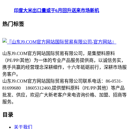
印度大米出口量或于6月回升送来市场新机
热门标签
山东J9.COM官方网站国际贸易有限公司，是集塑料原料
（PE/PP/其他）为一体的专业产品服务提供商，以诚信务实，
携手共赢的经营理念深耕细作，十六年砥砺前行，深耕市场服
务客户。
山东J9.COM官方网站国际贸易有限公司联系电话：86-0531-
81699680 18605312460,提供塑料原料（PE/PP/其他）等产品
批发、供应，欢迎广大新老客户来电咨询价格、加盟、招商等
服务。
目录
关于我们