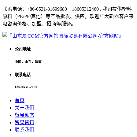
联系电话：+86-0531-81699680 18605312460 , 我司提供塑料
原料（PE/PP/其他）等产品批发、供应，欢迎广大新老客户来
电咨询价格、加盟、招商等服务。
公司地址
中国，山东，济南
联系电话
186-0531-2460
首页
关于我们
贸易动态
贸易资讯
联系我们