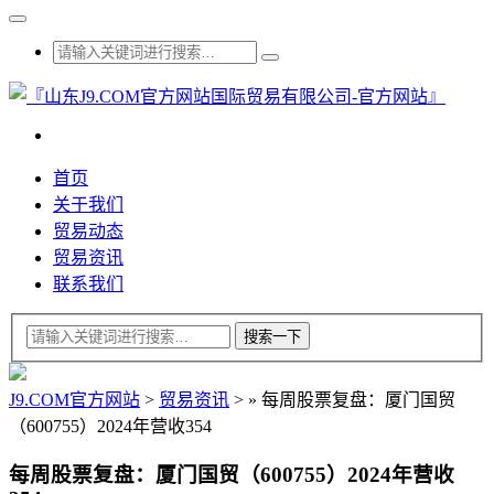
首页
关于我们
贸易动态
贸易资讯
联系我们
J9.COM官方网站
>
贸易资讯
>
»
每周股票复盘：厦门国贸
（600755）2024年营收354
每周股票复盘：厦门国贸（600755）2024年营收