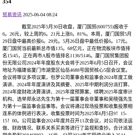
354
贸易资讯
2025-06-04 08:24
截至2025年5月30日收盘，厦门国贸(600755)报收于
6。26元，较上周的6。21元上涨0。81%。本周，厦门国贸5月
29日盘中最高价报6。29元。5月26日盘中最低价报6。17元。
厦门国贸当前最新总市值135。68亿元，正在物流板块市值排
名15/45，正在两市A股市值排名1136/5146。厦门国贸集团股
份无限公司2024年年度股东大会将于2025年6月5日召开，会议
地址为福建省厦门市湖里区仙岳4688号国贸核心5层会议室。
会议将审议多项议案，包罗公司董事会和监事会2024年度工做
演讲、2024年年度演讲及其摘要、2025年中期利润分派打算、
2024年度财政决算演讲、2025年度预算案、续聘2025年度审计
机构、选举郑永达先生为第十一届董事会非董事和吴晓强先生
为第十一届监事会监事等。会议将通过现场投票和收集投票相
连系的体例进行表决，收集投票时间为2025年6月5日9！15-
15！00。公司监事会2024年度共召开11次会议，对公司依法运
做、财政情况、联系关系买卖等进行了监视和查抄。合计派发