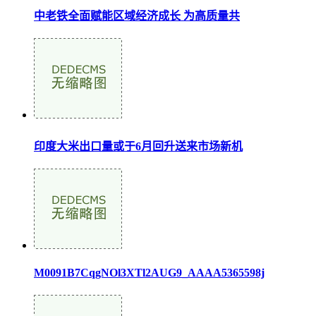
中老铁全面赋能区域经济成长 为高质量共
印度大米出口量或于6月回升送来市场新机
M0091B7CqgNOl3XTl2AUG9_AAAA5365598j