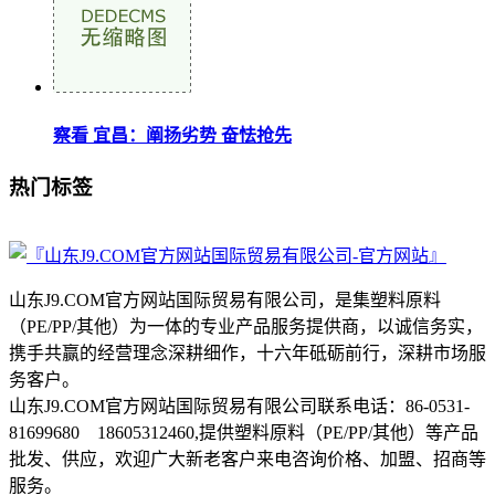
察看 宜昌：阐扬劣势 奋怯抢先
热门标签
山东J9.COM官方网站国际贸易有限公司，是集塑料原料
（PE/PP/其他）为一体的专业产品服务提供商，以诚信务实，
携手共赢的经营理念深耕细作，十六年砥砺前行，深耕市场服
务客户。
山东J9.COM官方网站国际贸易有限公司联系电话：86-0531-
81699680 18605312460,提供塑料原料（PE/PP/其他）等产品
批发、供应，欢迎广大新老客户来电咨询价格、加盟、招商等
服务。