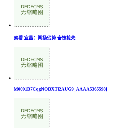
察看 宜昌：阐扬劣势 奋怯抢先
M0091B7CqgNOl3XTl2AUG9_AAAA5365598j