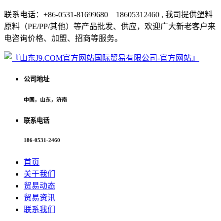
联系电话：+86-0531-81699680 18605312460 , 我司提供塑料
原料（PE/PP/其他）等产品批发、供应，欢迎广大新老客户来
电咨询价格、加盟、招商等服务。
公司地址
中国，山东，济南
联系电话
186-0531-2460
首页
关于我们
贸易动态
贸易资讯
联系我们