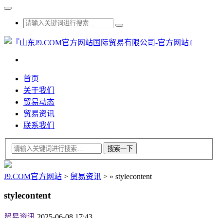
首页
关于我们
贸易动态
贸易资讯
联系我们
J9.COM官方网站
>
贸易资讯
>
»
stylecontent
stylecontent
贸易资讯
2025-06-08 17:43