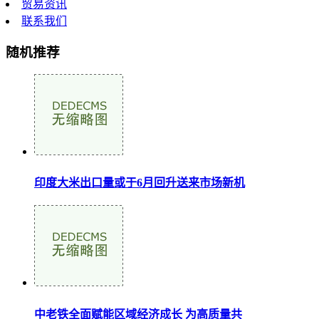
贸易资讯
联系我们
随机推荐
印度大米出口量或于6月回升送来市场新机
中老铁全面赋能区域经济成长 为高质量共