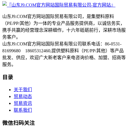
山东J9.COM官方网站国际贸易有限公司，是集塑料原料
（PE/PP/其他）为一体的专业产品服务提供商，以诚信务实，
携手共赢的经营理念深耕细作，十六年砥砺前行，深耕市场服
务客户。
山东J9.COM官方网站国际贸易有限公司联系电话：86-0531-
81699680 18605312460,提供塑料原料（PE/PP/其他）等产品
批发、供应，欢迎广大新老客户来电咨询价格、加盟、招商等
服务。
目录
关于我们
贸易动态
贸易资讯
联系我们
微信扫码关注