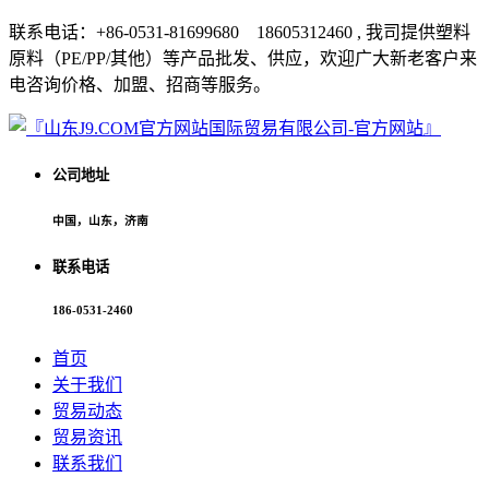
联系电话：+86-0531-81699680 18605312460 , 我司提供塑料
原料（PE/PP/其他）等产品批发、供应，欢迎广大新老客户来
电咨询价格、加盟、招商等服务。
公司地址
中国，山东，济南
联系电话
186-0531-2460
首页
关于我们
贸易动态
贸易资讯
联系我们