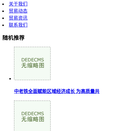
关于我们
贸易动态
贸易资讯
联系我们
随机推荐
中老铁全面赋能区域经济成长 为高质量共