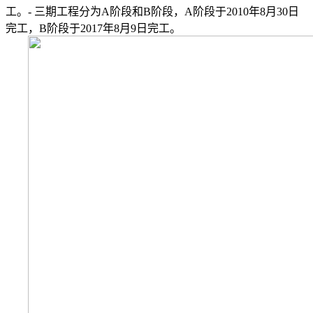
工。- 三期工程分为A阶段和B阶段，A阶段于2010年8月30日
完工，B阶段于2017年8月9日完工。