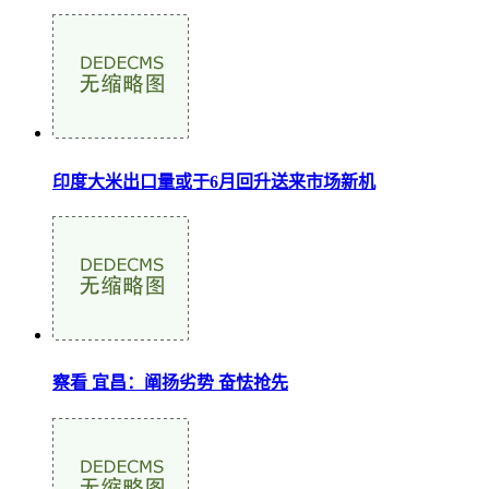
印度大米出口量或于6月回升送来市场新机
察看 宜昌：阐扬劣势 奋怯抢先