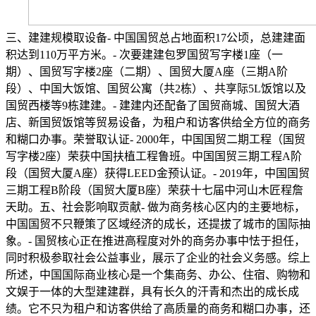
三、建建规模取设备- 中国国贸总占地面积17公顷，总建建面
积达到110万平方米。- 次要建建包罗国贸写字楼1座（一
期）、国贸写字楼2座（二期）、国贸大厦A座（三期A阶
段）、中国大饭馆、国贸公寓（共2栋）、共享际5L饭馆以及
国贸西楼等9栋建建。- 建建内还配备了国贸商城、国贸大酒
店、新国贸饭馆等贸易设备，为租户和访客供给全方位的商务
和糊口办事。荣誉取认证- 2000年，中国国贸二期工程（国贸
写字楼2座）荣获中国扶植工程鲁班。中国国贸三期工程A阶
段（国贸大厦A座）获得LEED金预认证。- 2019年，中国国贸
三期工程B阶段（国贸大厦B座）荣获十七届中河山木匠程詹
天助。五、社会影响取贡献- 做为商务核心区内的主要地标，
中国国贸不只鞭策了区域经济的成长，还提拔了城市的国际抽
象。- 国贸核心正在推进高程度对外的商务办事中怯于担任，
同时积极参取社会公益事业，展示了企业的社会义务感。综上
所述，中国国际商业核心是一个集商务、办公、住宿、购物和
文娱于一体的大型建建群，具有长久的汗青和杰出的成长成
绩。它不只为租户和访客供给了高质量的商务和糊口办事，还