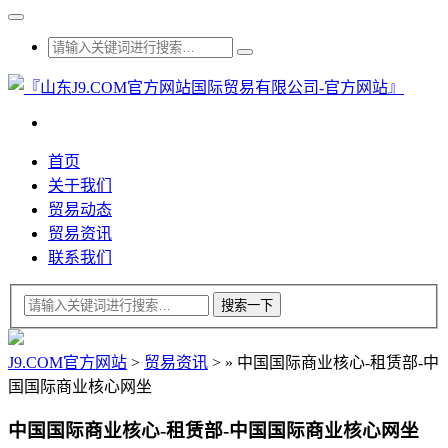
首页
关于我们
贸易动态
贸易资讯
联系我们
J9.COM官方网站
>
贸易资讯
>
»
中国国际商业核心-租赁部-中
国国际商业核心网坐
中国国际商业核心-租赁部-中国国际商业核心网坐