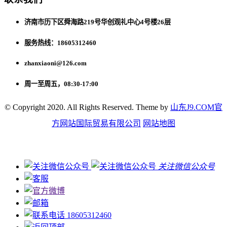
济南市历下区舜海路219号华创观礼中心4号楼26层
服务热线：18605312460
zhanxiaoni@126.com
周一至周五，08:30-17:00
© Copyright 2020. All Rights Reserved. Theme by
山东J9.COM官
方网站国际贸易有限公司
网站地图
关注微信公众号
18605312460