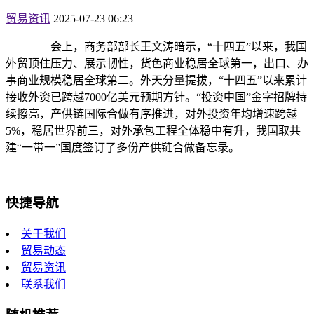
贸易资讯
2025-07-23 06:23
会上，商务部部长王文涛暗示，“十四五”以来，我国
外贸顶住压力、展示韧性，货色商业稳居全球第一，出口、办
事商业规模稳居全球第二。外天分量提拔，“十四五”以来累计
接收外资已跨越7000亿美元预期方针。“投资中国”金字招牌持
续擦亮，产供链国际合做有序推进，对外投资年均增速跨越
5%，稳居世界前三，对外承包工程全体稳中有升，我国取共
建“一带一”国度签订了多份产供链合做备忘录。
快捷导航
关于我们
贸易动态
贸易资讯
联系我们