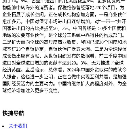
加了10。8%，占整个进出口的比沉提拔至6%，更多优良的产
物能够中转海外的消费者。保税维修曾经落地270个项目，为
企业拓展了成长空间。正在成长结构愈加方面，一是商业伙伴
愈加多元，中国对保守市场进出口连结增加，对“一带一”共开
国家进出口的占比提拔至50。3%。中国曾经是150多个国度和
地域的次要商业伙伴，是全球分工系统中靠得住的构成部门。
二是扩大面向全球的高尺度商业收集，我国已取30个国度和地
域签订23个自贸协定，自贸伙伴广泛五大洲。三是为全球经贸
成长做出应有贡献，从世贸组织发布的数据看，前三季度中国
进口对全球进口增加的贡献率达到20。3%，无力推进了全球
经济苏醒。孟岳暗示，总体看，2024年中国外贸取得的成就令
人振奋，这也进一步证明，正在合做中实现互利共赢，是加强
国际经贸活力的主要动力。中国将继续扩大高程度对外，为全
球经济增加注入更多不变性。
快捷导航
关于我们