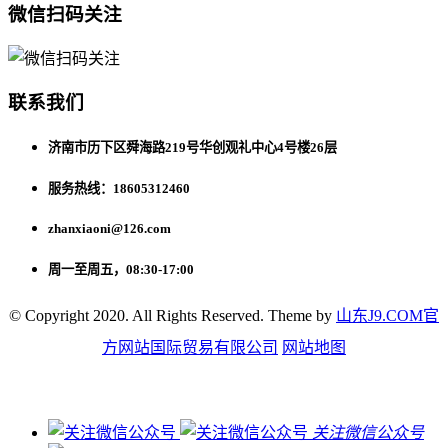
微信扫码关注
联系我们
济南市历下区舜海路219号华创观礼中心4号楼26层
服务热线：18605312460
zhanxiaoni@126.com
周一至周五，08:30-17:00
© Copyright 2020. All Rights Reserved. Theme by
山东J9.COM官
方网站国际贸易有限公司
网站地图
关注微信公众号