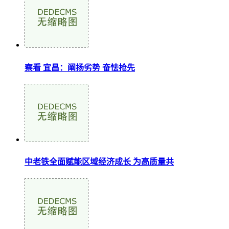
察看 宜昌：阐扬劣势 奋怯抢先
中老铁全面赋能区域经济成长 为高质量共