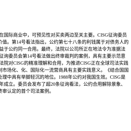
在国际商业中，可预见性对买卖两边至关主要。CISG征询委员
值。第14号看法指出，公约第七十八条的利钱属于对债务人的
有益于公约同一合用。最终，法院以公司所正在地法令为准据法
征询委员会第14号看法做出终审裁判的案例，具有主要示范意
院对CISG的精准理解和合用，为推进CISG正在全球司法实践
制市场化、化、国际化一流营商具有主要实践意义。《结合国国
中具有举脚轻沉的地位。1988年公约对我国生效。CISG是
1年成立。委员会发布了超20条征询看法，公约合用解除景象、
终审认定的首个司法案例。