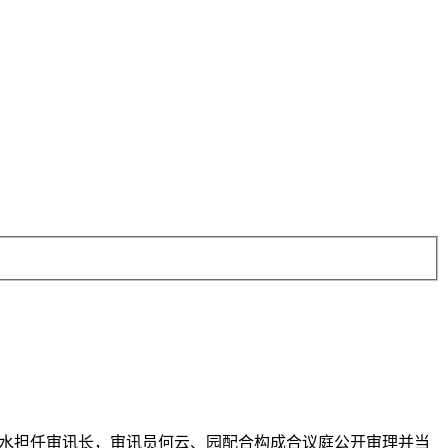
长吴金水担任审讯长，审讯员何云、园配合构成合议庭公开审理并当