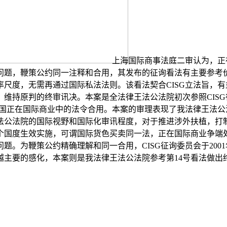
上海国际商事法庭二审认为，正
问题，鞭策公约同一注释和合用，其发布的征询看法有主要参考价
尺度，无需再通过国际私法法则。该看法契合CISG立法旨，
维持原判的终审讯决。本案是全法律王法公法院初次参照CISG
国正在国际商业中的法令合用。本案的审理表现了我法律王法公法
法公法院的国际视野和国际化审讯程度，对于推进涉外扶植，打
多个国度生效实施，可谓国际货色买卖同一法，正在国际商业争端处理
。为鞭策公约精确理解和同一合用，CISG征询委员会于200
越主要的感化，本案则是我法律王法公法院参考第14号看法做出