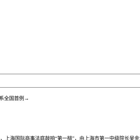
系全国首例→
月13日，上海国际商事法庭敲响“第一槌”，由上海市第一中级院