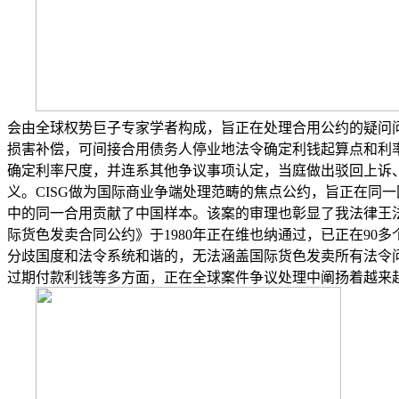
会由全球权势巨子专家学者构成，旨正在处理合用公约的疑问
损害补偿，可间接合用债务人停业地法令确定利钱起算点和利率
确定利率尺度，并连系其他争议事项认定，当庭做出驳回上诉、
义。CISG做为国际商业争端处理范畴的焦点公约，旨正在同一
中的同一合用贡献了中国样本。该案的审理也彰显了我法律王
际货色发卖合同公约》于1980年正在维也纳通过，已正在90
分歧国度和法令系统和谐的，无法涵盖国际货色发卖所有法令问题
过期付款利钱等多方面，正在全球案件争议处理中阐扬着越来