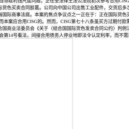
当领取利钱尺度问题，正在全法律王法公法院初次参考合用CISG
际货色买卖合同胶葛。公司向中国公司出售工业配件，交货后多
海国际商事法庭。本案的焦点争议点之一正在于：正在国际货色
而本案应合用CISG的。然而，CISG第七十八条虽买方过期
合国商业法委员会《关于〈结合国国际货色发卖合同公约〉判例
员会第14号看法，间接合用债务人停业地即法令认定利率，而不