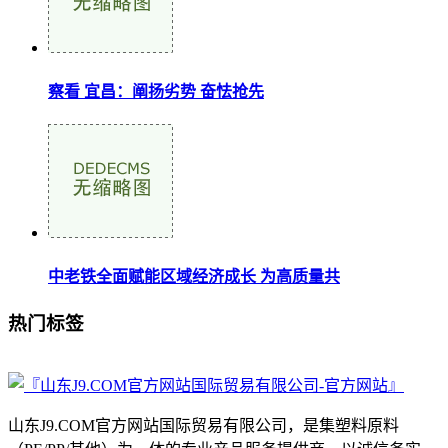
察看 宜昌：阐扬劣势 奋怯抢先
中老铁全面赋能区域经济成长 为高质量共
热门标签
山东J9.COM官方网站国际贸易有限公司，是集塑料原料