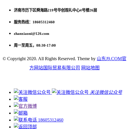
济南市历下区舜海路219号华创观礼中心4号楼26层
服务热线：18605312460
zhanxiaoni@126.com
周一至周五，08:30-17:00
© Copyright 2020. All Rights Reserved. Theme by
山东J9.COM官
方网站国际贸易有限公司
网站地图
关注微信公众号
18605312460