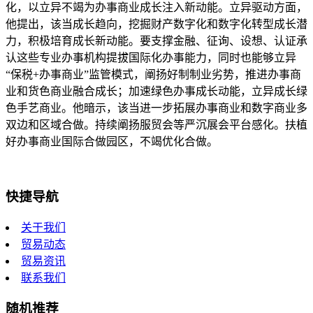
化，以立异不竭为办事商业成长注入新动能。立异驱动方面，
他提出，该当成长趋向，挖掘财产数字化和数字化转型成长潜
力，积极培育成长新动能。要支撑金融、征询、设想、认证承
认这些专业办事机构提拔国际化办事能力，同时也能够立异
“保税+办事商业”监管模式，阐扬好制制业劣势，推进办事商
业和货色商业融合成长；加速绿色办事成长动能，立异成长绿
色手艺商业。他暗示，该当进一步拓展办事商业和数字商业多
双边和区域合做。持续阐扬服贸会等严沉展会平台感化。扶植
好办事商业国际合做园区，不竭优化合做。
快捷导航
关于我们
贸易动态
贸易资讯
联系我们
随机推荐