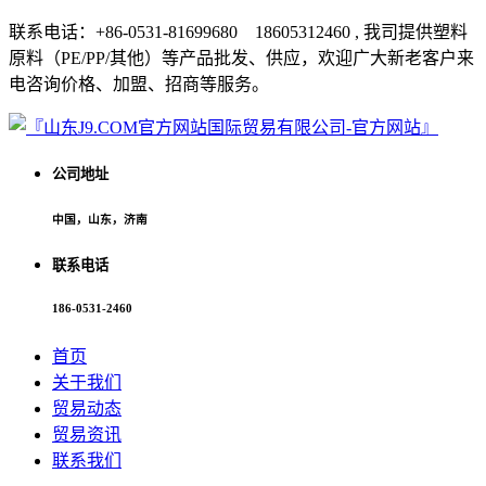
联系电话：+86-0531-81699680 18605312460 , 我司提供塑料
原料（PE/PP/其他）等产品批发、供应，欢迎广大新老客户来
电咨询价格、加盟、招商等服务。
公司地址
中国，山东，济南
联系电话
186-0531-2460
首页
关于我们
贸易动态
贸易资讯
联系我们