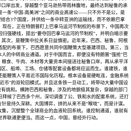
岸口岸出发，穿越整个亚马逊热带雨林腹地，最终达到秘鲁的承
一条“中国-南美洲”之间的商业高速公——只不外不是公，是
望结合3个国度，并供给一条中转亚洲的运输线，而不依赖巴拿
浅。现在，正在特朗普盯上巴拿马运河节制权的布景下，中国再次
归强硬线，提出“要夺回巴拿马运河的节制权”，并明白暗示要
。其次，是鞭策中拉关系日益慎密。近年来，巴西、秘鲁、阿根
适配的布景下，巴西愿意共同中国鞭策大型基建项目。第三，当
人的中转商业通道。对于中国而言，即便没有特朗普“强抢”巴
、粮食、牛肉、木材等大量资本间接送往秘鲁口岸，再从承平洋
园区、船埠、工场、仓储等配套设备都将应运而生。谁建铁，谁
还能鞭策人平易近币国际化历程。根本设备是硬毗连，金融系统
近币”的双轮回模式。并且这条铁一旦动工，将带动大量中国设
没有挑和。横跨巴西和秘鲁，涉及的地貌极其复杂，穿越的部门
日拜候了巴西多个州，深切调查了公、铁和水的配套系统，还打
针是持久深耕。大国博弈，拼的从来不是“喉咙”，而是计谋。
收集，沉塑整个全球商业的血液轮回系统。谁控制通道，谁就有
世界联通更便当。而这一点，中国，曾经外行动。