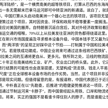
“两洋陆桥”，是一个横贯南美的超等铁项目，打算从巴西的东海
一条无需颠末巴拿马运河即可中转亚洲的新通道。说白了，就是
报道称，中国打算从头启动南美洲一个雄心壮志的铁项目，该项目无
曾鞭策过这个项目，其时因资金、环保和政局不稳等要素一度搁
是应对美国的搬弄。自特朗普沉返白宫后，其对外经济政策较着回
海运交通的咽喉，70%以上从拉美发往亚洲的货色都得绕道这里
正在新兴市场国度遍及寻求根本设备升级、中国本钱手艺又最为
而“两洋铁”的呈现正好踩中这个节拍——打制属于中国和拉美本
义严沉。若是铁成功建成，中国企业将来可通过这条线将巴西铁矿
国和拉美之间的互通将更自从、更多元。铁所到之处，沿线的物流
二十年正在南美结构工业、矿产、农业出口的桥头堡。此外，它
进行结算的可能性也会逐渐提拔，无望构成“货走铁、钱走人平易
国尺度”正在全球根本设备市场的合作劣势。当然，这个项目并非
都是现实问题。但值得留意的是，有报道称，中国代表团已于近
，中朴直正在以“先勘查，后推进”的稳健姿势推进这一项目，方
图通过节制运河来“卡脖子”，而中国曾经起头用铁、口岸和物流
目。将来，实正的强国不是看谁卡得住别人的脖子，而是谁能让