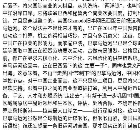
远落子。将来国际商业的大棋盘，从头洗牌。“两洋铁”，也叫
平洋沿岸口岸。它将联通巴西和秘鲁两个南美次要国度，打制出
铁，并且是穿越整个的。美国Gizmodo旧事网巴西版日前
马运河。这个设法并不是比来才有的，早正在2014年中国就
启动这个打算，机会选得相当巧妙，并且有多沉寄义：起首，
中国正在拉美的影响力。而家喻户晓，巴拿马运河早已是全球
廷等国取中国正在经贸范畴屡次互动，合做志愿强烈。出格是
前，都正在寻求去核心化、去中介化、去风险化的供应链系统。
拿马运河这回事，正在巴西落下的这“主要一子”，同样也意
出海。这意味着，不再“”走美国“节制下”的巴拿马运河，中
掌控节点。对于中国企业而言，这不只是施工项目，更是将来
是软支持。跟着中拉之间的商业渠道被打通，利用人平易近币
备、手艺、人才和办理系统“走出去”，有帮于进一步巩固“中
区域属原居平易近领地和生态区，评估、处所合做、不确定性
算赴桑托斯港——拉美最大口岸之一——进行深度对接。这申明
巴拿马运河虽然是全球航运的计谋咽喉，但咽喉再紧，美国试
话语权；谁还妄想靠一条旧运河封全国，那才是实正的计谋盲