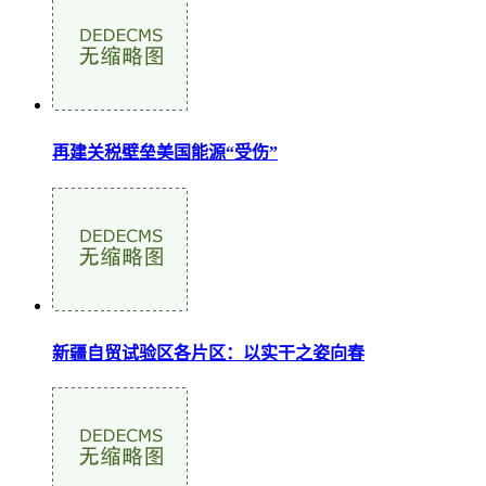
再建关税壁垒美国能源“受伤”
新疆自贸试验区各片区：以实干之姿向春