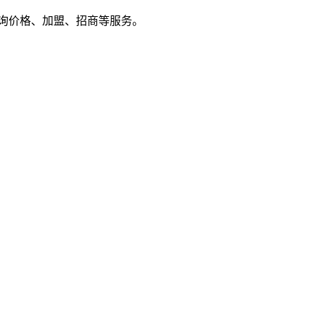
户来电咨询价格、加盟、招商等服务。