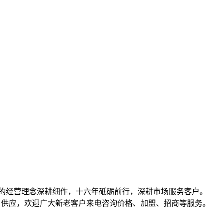
共赢的经营理念深耕细作，十六年砥砺前行，深耕市场服务客户。
）等产品批发、供应，欢迎广大新老客户来电咨询价格、加盟、招商等服务。